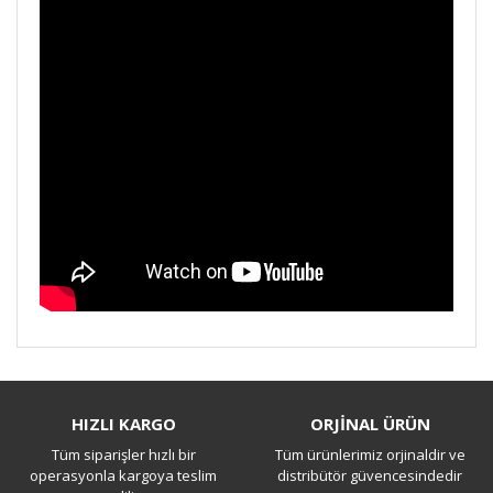
Bu ürüne ilk yorumu siz yapın!
HIZLI KARGO
ORJİNAL ÜRÜN
Tüm siparişler hızlı bir
Tüm ürünlerimiz orjinaldir ve
Yorum Yaz
operasyonla kargoya teslim
distribütör güvencesindedir