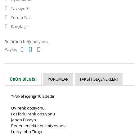
Tavsiye Et
Yorum Yaz
Karşılaştır
Bu ürünü beğendiysen...
Paylaş
YORUMLAR
TAKSIT SEÇENEKLERI
ÜRÜN BILGISI
*Paket içeriği 10 adettir.
UV renk opsiyonu
Fosforlu renk opsiyonu
Japon Dizayn
Beden enjekte edilmiş esans
Lucky John Tioga