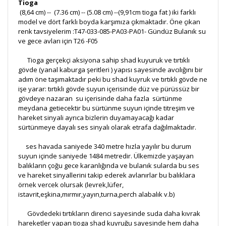
Tioga
(8,64 cm) -- (7.36 cm) -- (5.08 cm) --(9,91cm tioga fat ) iki farklı
model ve dört farklı boyda karşımıza çıkmaktadır. Öne çıkan
renk tavsiyelerim :T47-033-085-PA03-PA01- Gündüz Bulanık su
ve gece avları için T26 -F05
Tioga gerçekçi aksiyona sahip shad kuyuruk ve tırtıklı
gövde (yanal kaburga şeritleri ) yapısı sayesinde avcılığını bir
adım öne taşımaktadır peki bu shad kuyruk ve tırtıklı gövde ne
işe yarar: tırtıklı gövde suyun içerisinde düz ve pürüssüz bir
gövdeye nazaran su içerisinde daha fazla sürtünme
meydana getiecektir bu sürtünme suyun içinde titreşim ve
hareket sinyali ayrıca bizlerin duyamayacağı kadar
sürtünmeye dayalı ses sinyalı olarak etrafa dağılmaktadır.
ses havada saniyede 340 metre hızla yayılır bu durum
suyun içinde saniyede 1484 metredir. Ülkemizde yaşayan
balıkların çoğu gece karanlığında ve bulanık sularda bu ses
ve hareket sinyallerini takip ederek avlanırlar bu balıklara
örnek vercek olursak (levrek,lüfer,
istavrit,eşkina,mırmır,yayın,turna,perch alabalık v.b)
Gövdedeki tırtıkların direnci sayesinde suda daha kıvrak
hareketler yapan tioga shad kuyruğu sayesinde hem daha