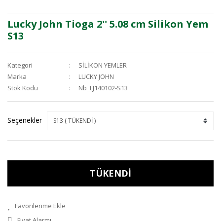
Lucky John Tioga 2'' 5.08 cm Silikon Yem
S13
Kategori
SİLİKON YEMLER
Marka
LUCKY JOHN
Stok Kodu
Nb_LJ140102-S13
Seçenekler
TÜKENDİ
Fiyat Alarmı