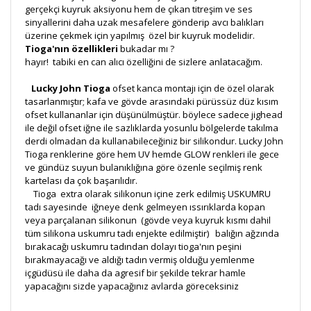
gerçekçi kuyruk aksiyonu hem de çıkan titreşim ve ses
sinyallerini daha uzak mesafelere gönderip avcı balıkları
üzerine çekmek için yapılmış özel bir kuyruk modelidir.
Tioga'nın özellikleri
bukadar mı ?
hayır! tabiki en can alıcı özelliğini de sizlere anlatacağım.
Lucky John Tioga
ofset kanca montajı için de özel olarak
tasarlanmıştır; kafa ve gövde arasındaki pürüssüz düz kısım
ofset kullananlar için düşünülmüştür. böylece sadece jighead
ile değil ofset iğne ile sazlıklarda yosunlu bölgelerde takılma
derdi olmadan da kullanabileceğiniz bir silikondur. Lucky John
Tioga renklerine göre hem UV hemde GLOW renkleri ile gece
ve gündüz suyun bulanıklığına göre özenle seçilmiş renk
kartelası da çok başarılıdır.
Tioga extra olarak silikonun içine zerk edilmiş USKUMRU
tadı sayesinde iğneye denk gelmeyen ıssırıklarda kopan
veya parçalanan silikonun (gövde veya kuyruk kısmı dahil
tüm silikona uskumru tadı enjekte edilmiştir) balığın ağzında
bırakacağı uskumru tadından dolayı tioga'nın peşini
bırakmayacağı ve aldığı tadın vermiş olduğu yemlenme
içgüdüsü ile daha da agresif bir şekilde tekrar hamle
yapacağını sizde yapacağınız avlarda göreceksiniz