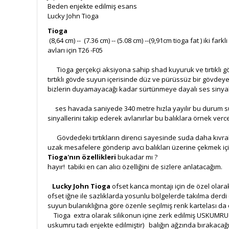
Beden enjekte edilmiş esans
Lucky John Tioga
Tioga
(8,64 cm) -- (7.36 cm) -- (5.08 cm) --(9,91cm tioga fat ) ik
avları için T26 -F05
Tioga gerçekçi aksiyona sahip shad kuyuruk ve tırtıklı gövd
tırtıklı gövde suyun içerisinde düz ve pürüssüz bir gövde
bizlerin duyamayacağı kadar sürtünmeye dayalı ses sinyalı
ses havada saniyede 340 metre hızla yayılır bu durum suy
sinyallerini takip ederek avlanırlar bu balıklara örnek verce
Gövdedeki tırtıkların direnci sayesinde suda daha kıvrak
uzak mesafelere gönderip avcı balıkları üzerine çekmek içi
Tioga'nın özellikleri
bukadar mı ?
hayır! tabiki en can alıcı özelliğini de sizlere anlatacağım.
Lucky John Tioga
ofset kanca montajı için de özel olara
ofset iğne ile sazlıklarda yosunlu bölgelerde takılma der
suyun bulanıklığına göre özenle seçilmiş renk kartelası da ç
Tioga extra olarak silikonun içine zerk edilmiş USKUMRU 
uskumru tadı enjekte edilmiştir) balığın ağzında bırakacağ