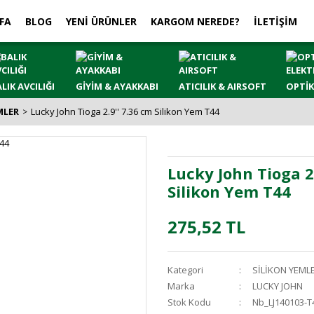
FA
BLOG
YENİ ÜRÜNLER
KARGOM NEREDE?
İLETİŞİM
LIK AVCILIĞI
GİYİM & AYAKKABI
ATICILIK & AIRSOFT
OPTİK
MLER
Lucky John Tioga 2.9'' 7.36 cm Silikon Yem T44
Lucky John Tioga 2
Silikon Yem T44
275,52 TL
Kategori
SİLİKON YEML
Marka
LUCKY JOHN
Stok Kodu
Nb_LJ140103-T