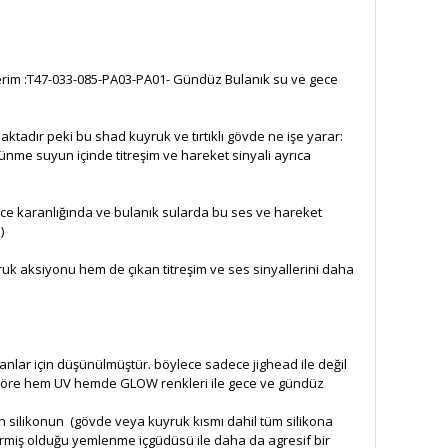
siyelerim :T47-033-085-PA03-PA01- Gündüz Bulanık su ve gece
ktadır peki bu shad kuyruk ve tırtıklı gövde ne işe yarar:
nme suyun içinde titreşim ve hareket sinyali ayrıca
e karanlığında ve bulanık sularda bu ses ve hareket
)
 aksiyonu hem de çıkan titreşim ve ses sinyallerini daha
anlar için düşünülmüştür. böylece sadece jighead ile değil
ne göre hem UV hemde GLOW renkleri ile gece ve gündüz
silikonun (gövde veya kuyruk kısmı dahil tüm silikona
vermiş olduğu yemlenme içgüdüsü ile daha da agresif bir