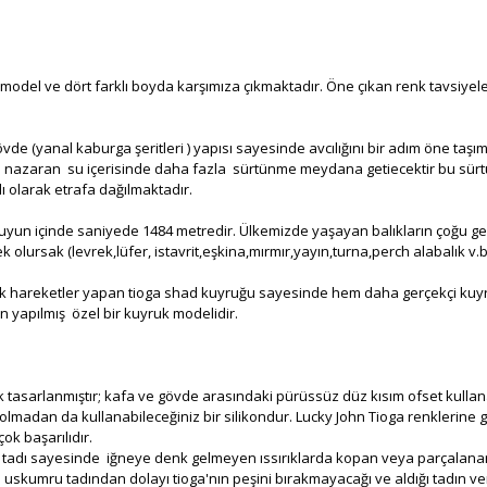
i farklı model ve dört farklı boyda karşımıza çıkmaktadır. Öne çıkan renk tav
e (yanal kaburga şeritleri ) yapısı sayesinde avcılığını bir adım öne taşıma
ye nazaran su içerisinde daha fazla sürtünme meydana getiecektir bu sürtü
 olarak etrafa dağılmaktadır.
un içinde saniyede 1484 metredir. Ülkemizde yaşayan balıkların çoğu gec
k olursak (levrek,lüfer, istavrit,eşkina,mırmır,yayın,turna,perch alabalık v.b
 hareketler yapan tioga shad kuyruğu sayesinde hem daha gerçekçi kuyruk
n yapılmış özel bir kuyruk modelidir.
k tasarlanmıştır; kafa ve gövde arasındaki pürüssüz düz kısım ofset kullan
di olmadan da kullanabileceğiniz bir silikondur. Lucky John Tioga renkleri
ok başarılıdır.
tadı sayesinde iğneye denk gelmeyen ıssırıklarda kopan veya parçalanan 
ı uskumru tadından dolayı tioga'nın peşini bırakmayacağı ve aldığı tadın 