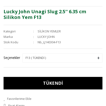
Lucky John Unagi Slug 2.5'' 6.35 cm
Silikon Yem F13
Kategori
SİLİKON YEMLER
Marka
LUCKY JOHN
Stok Kodu
Nb_LJ140304-F13
Seçenekler
TÜKENDİ
Fiyat Alarmı