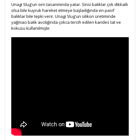
Unagi Slug'un sırrı tasarımında yatar. Sinsi balıklar çok dikkatli
olsa bile kuyruk hareket etmeye başladığında en pasif
balıklar bile tepki verir. Unagi Slug'un silikon üretiminde
yağmacı balık avcılığında çokca tercih edilen karides tat ve
kokusu kullanılmıştır.