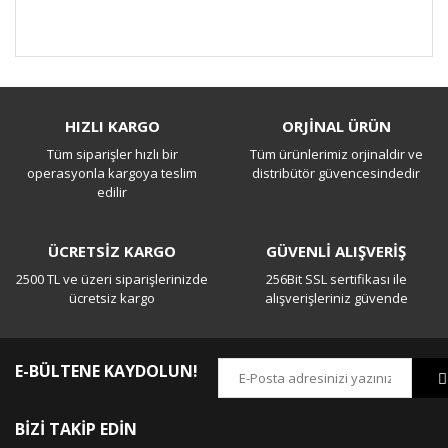
Bu ürüne ilk yorumu siz yapın!
HIZLI KARGO
ORJİNAL ÜRÜN
Tüm siparişler hızlı bir
Tüm ürünlerimiz orjinaldir ve
Yorum Yaz
operasyonla kargoya teslim
distribütör güvencesindedir
edilir
ÜCRETSİZ KARGO
GÜVENLİ ALIŞVERİŞ
2500 TL ve üzeri siparişlerinizde
256Bit SSL sertifikası ile
ücretsiz kargo
alışverişleriniz güvende
E-BÜLTENE KAYDOLUN!
BİZİ TAKİP EDİN