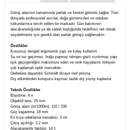
Görüş alanının tamamında parlak ve keskin görüntü sağlar. Tüm
dünyada profesyonel avcılar, doğa gözlemcileri ve outdoor
tutkunlarınca tercih edilen bir markadır. Gün batımının
alacakaranlığında ya da sabah loşluğunda hedefinizi net olarak
seçebilmeniz için gerekli olan parlak görüşü sağlamaktır.
Özellikler
Kusursuz dengeli ergonomik yapı ve kolay kullanım
Su ve toz geçirmez, buğu yapmaz nitrojen gazlı sızdırmaz yapı
Işık geçirgenliğini maksimize eden ve renk kayıplarını önleyen
çok kaplamalı optik mercekler
Darbelere dayanıklı Schmidt dizayn roof prisma
Dış etkenlerden koruyucu kaymaz lastik dış yüzey kaplama
Teknik Özellikler
Büyütme: 8 x
Objektif lens: 25 mm
Görüş alanı (m/1000m): 110 / 330
Göz kapartma: 18 mm
En kısa odaklama mesafesi: 3 mt
Çıkış açıklığı: 3.2 mm
Alacakaranlık faktörü: 14.1