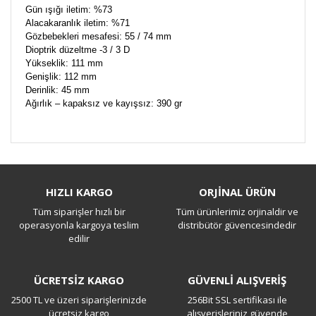
Gün ışığı iletim: %73
Alacakaranlık iletim: %71
Gözbebekleri mesafesi: 55 / 74 mm
Dioptrik düzeltme -3 / 3 D
Yükseklik: 111 mm
Genişlik: 112 mm
Derinlik: 45 mm
Ağırlık – kapaksız ve kayışsız: 390 gr
Bu ürüne ilk yorumu siz yapın!
HIZLI KARGO
ORJİNAL ÜRÜN
Tüm siparişler hızlı bir
Tüm ürünlerimiz orjinaldir ve
Yorum Yaz
operasyonla kargoya teslim
distribütör güvencesindedir
edilir
ÜCRETSİZ KARGO
GÜVENLİ ALIŞVERİŞ
2500 TL ve üzeri siparişlerinizde
256Bit SSL sertifikası ile
ücretsiz kargo
alışverişleriniz güvende