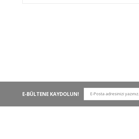
HIZLI KARGO
Tüm siparişler hızlı bir operasyonla
Tü
kargoya teslim edilir
di
E-BÜLTENE KAYDOLUN!
İLETİŞİM NUMARALARI
KURUMSAL
Tel.
0 (212)
659 22 70
Hakkımızda
Tel. 2
0 (212)
659 22 48
İletişim