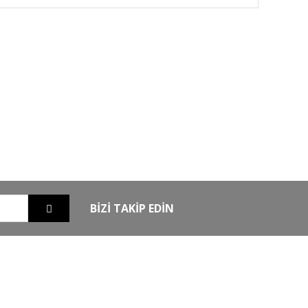
GO
GÜVENLİ ALIŞVERİŞ
nizde
256Bit SSL sertifikası ile alışverişleriniz
güvende
BİZİ TAKİP EDİN
EXTRA
MKE Yetkili Bayii
şim
Armsan Phenoma