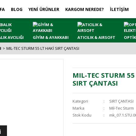
FA
BLOG
YENİ ÜRÜNLER
KARGOM NEREDE?
İLETİŞİM
LIK AVCILIĞI
GİYİM & AYAKKABI
ATICILIK & AIRSOFT
OPTİK
I
MIL-TEC STURM 55 LT HAKİ SIRT ÇANTASI
MIL-TEC STURM 55
SIRT ÇANTASI
Kategori
SIRT ÇANTASI
Marka
Mil-Tec Sturm
Stok Kodu
mk_07.1.STU.0
İ