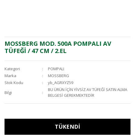
MOSSBERG MOD. 500A POMPALI AV
TÜFEĞİ / 47 CM / 2.EL
Kategori
POMPALI
Marka
MOSSBERG
Stok Kodu
yb_AGRXYZ59
BU ÜRÜN İÇİN YİVSİZ AV TÜFEĞİ SATIN ALMA
Bilgi
BELGESİ GEREKMEKTEDİR
TÜKENDİ