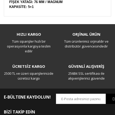
FİŞEK YATAĞI: 76 MM / MAGNUM
KAPASİTE: 5+1
HIZLI KARGO
ORJİNAL ÜRÜN
Satın almak istiyorum
Tüm siparişler hızlı bir
Tüm ürünlerimiz orjinaldir ve
operasyonla kargoya teslim
distribütör güvencesindedir
Nasıl iletişime geçebiliriz
edilir
Mustafa Karahan | 06/01/2022
ÜCRETSİZ KARGO
GÜVENLİ ALIŞVERİŞ
Yorum Yaz
2500 TL ve üzeri siparişlerinizde
256Bit SSL sertifikası ile
ücretsiz kargo
alışverişleriniz güvende
E-BÜLTENE KAYDOLUN!
BİZİ TAKİP EDİN