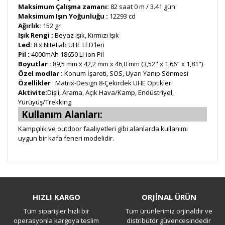
Maksimum Çalışma zamanı:
82 saat 0 m / 3.41 gün
Maksimum Işın Yoğunluğu :
12293 cd
Ağırlık:
152 gr
Işık Rengi :
Beyaz Işık, Kırmızı Işık
Led:
8 x NiteLab UHE LED'leri
Pil :
4000mAh 18650 Li-ion Pil
Boyutlar :
89,5 mm x 42,2 mm x 46,0 mm (3,52" x 1,66" x 1,81")
Özel modlar :
Konum İşareti, SOS, Uyarı Yanıp Sönmesi
Özellikler
: Matrix-Design 8-Çekirdek UHE Optikleri
Aktivite:
Dişli, Arama, Açık Hava/Kamp, Endüstriyel,
Yürüyüş/Trekking
Kullanım Alanları:
Kampçılık ve outdoor faaliyetleri gibi alanlarda kullanımı
uygun bir kafa feneri modelidir.
Bu ürüne ilk yorumu siz yapın!
HIZLI KARGO
ORJİNAL ÜRÜN
Tüm siparişler hızlı bir
Tüm ürünlerimiz orjinaldir ve
Yorum Yaz
operasyonla kargoya teslim
distribütör güvencesindedir