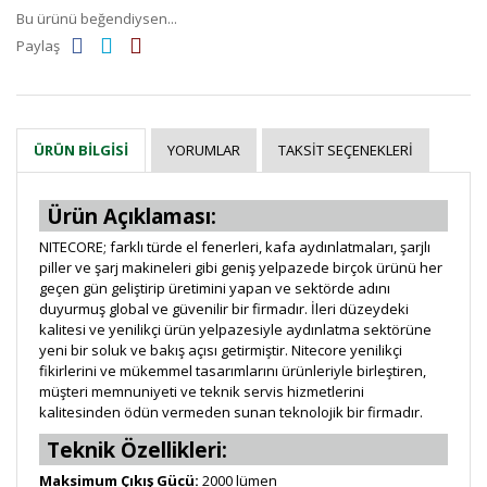
Bu ürünü beğendiysen...
Paylaş
YORUMLAR
TAKSIT SEÇENEKLERI
ÜRÜN BILGISI
Ürün Açıklaması:
NITECORE; farklı türde el fenerleri, kafa aydınlatmaları, şarjlı
piller ve şarj makineleri gibi geniş yelpazede birçok ürünü her
geçen gün geliştirip üretimini yapan ve sektörde adını
duyurmuş global ve güvenilir bir firmadır. İleri düzeydeki
kalitesi ve yenilikçi ürün yelpazesiyle aydınlatma sektörüne
yeni bir soluk ve bakış açısı getirmiştir. Nitecore yenilikçi
fikirlerini ve mükemmel tasarımlarını ürünleriyle birleştiren,
müşteri memnuniyeti ve teknik servis hizmetlerini
kalitesinden ödün vermeden sunan teknolojik bir firmadır.
Teknik Özellikleri:
Maksimum Çıkış Gücü:
2000 lümen