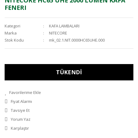
NITECORE HC65 UHE 2000 LUMEN KAFA
FENERI
Kategori
KAFA LAMBALARI
Marka
NITECORE
Stok Kodu
mk_02.1.NIT.0000HC65UHE.000
TÜKENDİ
Fiyat Alarmı
Tavsiye Et
Yorum Yaz
Karşılaştır