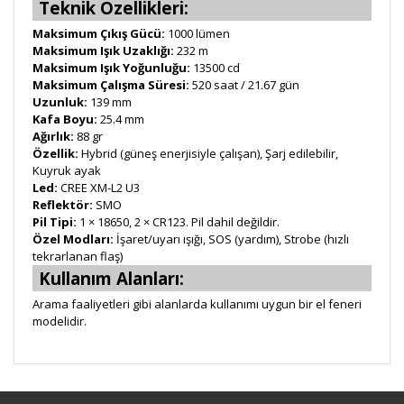
Teknik Özellikleri:
Maksimum Çıkış Gücü:
1000 lümen
Maksimum Işık Uzaklığı:
232 m
Maksimum Işık Yoğunluğu:
13500 cd
Maksimum Çalışma Süresi:
520 saat / 21.67 gün
Uzunluk:
139 mm
Kafa Boyu:
25.4 mm
Ağırlık:
88 gr
Özellik:
Hybrid (güneş enerjisiyle çalışan), Şarj edilebilir,
Kuyruk ayak
Led:
CREE XM-L2 U3
Reflektör:
SMO
Pil Tipi:
1 × 18650, 2 × CR123. Pil dahil değildir.
Özel Modları:
İşaret/uyarı ışığı, SOS (yardım), Strobe (hızlı
tekrarlanan flaş)
Kullanım Alanları:
Arama faaliyetleri gibi alanlarda kullanımı uygun bir el feneri
modelidir.
Bu ürüne ilk yorumu siz yapın!