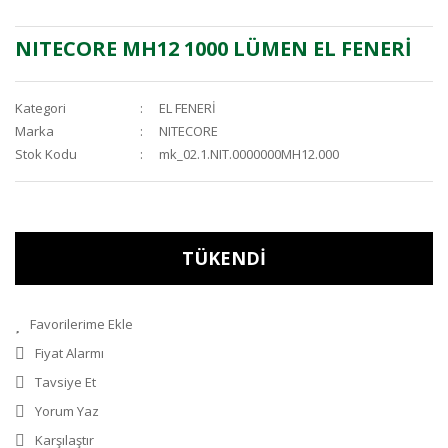
NITECORE MH12 1000 LÜMEN EL FENERİ
Kategori
EL FENERİ
Marka
NITECORE
Stok Kodu
mk_02.1.NIT.0000000MH12.000
TÜKENDİ
Fiyat Alarmı
Tavsiye Et
Yorum Yaz
Karşılaştır