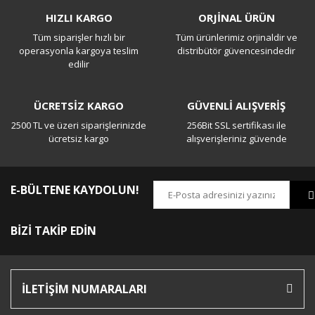
HIZLI KARGO
ORJİNAL ÜRÜN
Tüm siparişler hızlı bir
Tüm ürünlerimiz orjinaldir ve
Yorum Yaz
operasyonla kargoya teslim
distribütör güvencesindedir
edilir
ÜCRETSİZ KARGO
GÜVENLİ ALIŞVERİŞ
2500 TL ve üzeri siparişlerinizde
256Bit SSL sertifikası ile
ücretsiz kargo
alışverişleriniz güvende
E-BÜLTENE KAYDOLUN!
BİZİ TAKİP EDİN
İLETİŞİM NUMARALARI