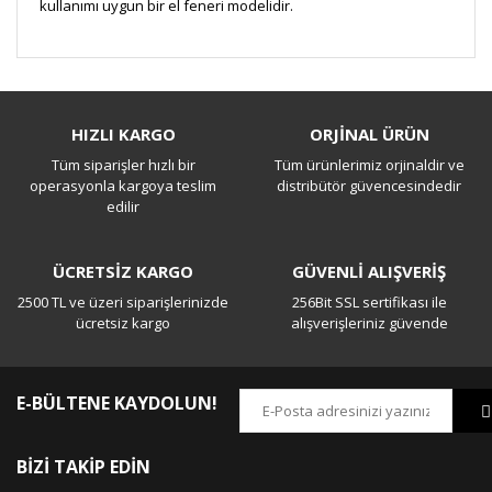
kullanımı uygun bir el feneri modelidir.
Bu ürüne ilk yorumu siz yapın!
HIZLI KARGO
ORJİNAL ÜRÜN
Tüm siparişler hızlı bir
Tüm ürünlerimiz orjinaldir ve
Yorum Yaz
operasyonla kargoya teslim
distribütör güvencesindedir
edilir
ÜCRETSİZ KARGO
GÜVENLİ ALIŞVERİŞ
2500 TL ve üzeri siparişlerinizde
256Bit SSL sertifikası ile
ücretsiz kargo
alışverişleriniz güvende
E-BÜLTENE KAYDOLUN!
BİZİ TAKİP EDİN