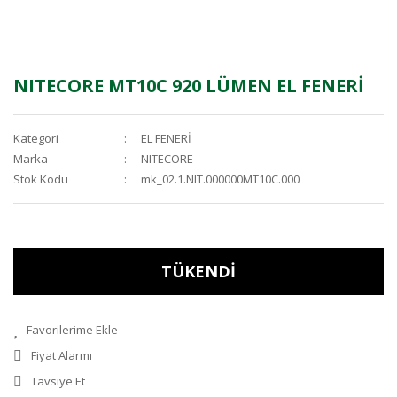
NITECORE MT10C 920 LÜMEN EL FENERİ
Kategori
EL FENERİ
Marka
NITECORE
Stok Kodu
mk_02.1.NIT.000000MT10C.000
TÜKENDİ
Fiyat Alarmı
Tavsiye Et