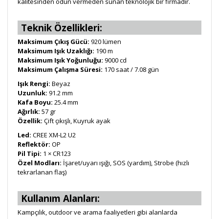
kalitesinden ödün vermeden sunan teknolojik bir firmadır.
Teknik Özellikleri:
Maksimum Çıkış Gücü:
920 lümen
Maksimum Işık Uzaklığı:
190 m
Maksimum Işık Yoğunluğu:
9000 cd
Maksimum Çalışma Süresi:
170 saat / 7.08 gün
Işık Rengi:
Beyaz
Uzunluk:
91.2 mm
Kafa Boyu:
25.4 mm
Ağırlık:
57 gr
Özellik:
Çift çıkışlı, Kuyruk ayak
Led:
CREE XM-L2 U2
Reflektör:
OP
Pil Tipi:
1 × CR123
Özel Modları:
İşaret/uyarı ışığı, SOS (yardım), Strobe (hızlı
tekrarlanan flaş)
Kullanım Alanları:
Kampçılık, outdoor ve arama faaliyetleri gibi alanlarda