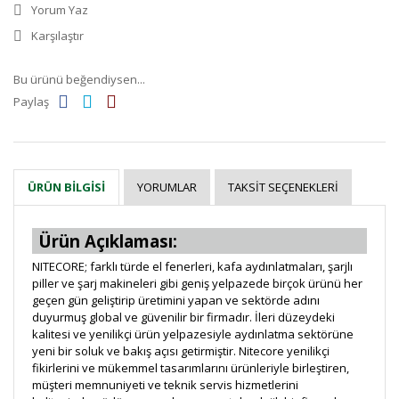
Yorum Yaz
Karşılaştır
Bu ürünü beğendiysen...
Paylaş
YORUMLAR
TAKSIT SEÇENEKLERI
ÜRÜN BILGISI
Ürün Açıklaması:
NITECORE; farklı türde el fenerleri, kafa aydınlatmaları, şarjlı
piller ve şarj makineleri gibi geniş yelpazede birçok ürünü her
geçen gün geliştirip üretimini yapan ve sektörde adını
duyurmuş global ve güvenilir bir firmadır. İleri düzeydeki
kalitesi ve yenilikçi ürün yelpazesiyle aydınlatma sektörüne
yeni bir soluk ve bakış açısı getirmiştir. Nitecore yenilikçi
fikirlerini ve mükemmel tasarımlarını ürünleriyle birleştiren,
müşteri memnuniyeti ve teknik servis hizmetlerini