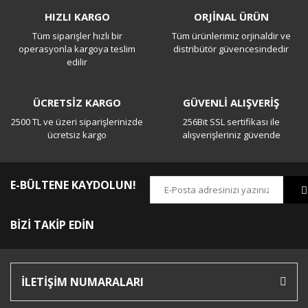
HIZLI KARGO
ORJİNAL ÜRÜN
Tüm siparişler hızlı bir
Tüm ürünlerimiz orjinaldir ve
Yorum Yaz
operasyonla kargoya teslim
distribütör güvencesindedir
edilir
ÜCRETSİZ KARGO
GÜVENLİ ALIŞVERİŞ
2500 TL ve üzeri siparişlerinizde
256Bit SSL sertifikası ile
ücretsiz kargo
alışverişleriniz güvende
E-BÜLTENE KAYDOLUN!
BİZİ TAKİP EDİN
İLETİŞİM NUMARALARI