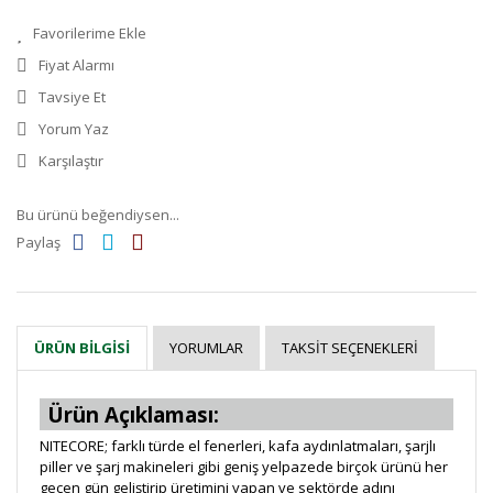
Fiyat Alarmı
Tavsiye Et
Yorum Yaz
Karşılaştır
Bu ürünü beğendiysen...
Paylaş
YORUMLAR
TAKSIT SEÇENEKLERI
ÜRÜN BILGISI
Ürün Açıklaması:
NITECORE; farklı türde el fenerleri, kafa aydınlatmaları, şarjlı
piller ve şarj makineleri gibi geniş yelpazede birçok ürünü her
geçen gün geliştirip üretimini yapan ve sektörde adını