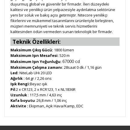
duyurmuş global ve güvenilir bir firmadır. İleri düzeydeki
kalitesi ve yenilikçi ürün yelpazesiyle aydınlatma sektörüne
yeni bir soluk ve bakış açısı getirmiştir. Nitecore yenilikçi
fikirlerini ve mükemmel tasarımlarını ürünleriyle birleştiren,
müşteri memnuniyeti ve teknik servis hizmetlerini
kalitesinden ödün vermeden sunan teknolojik bir firmadır.
Teknik Özellikleri:
Maksimum Çıkış Gücü:
1800 lümen
Maksimum Işın Mesafesi:
520 m
Maksimum Işın Yoğunluğu:
67000 cd
Maksimum Çalışma zamanı:
28saat 0 dk / 1,16 gün
Led:
NiteLab UHi 20 LED
Ağırlık :
64 gr / 2,26 ons
Işık Rengi:
Beyaz ışık
Pil
:2 x CR123, 2 x RCR123, 1 x NL1836R
Uzunluk
: 117,5 mm / 4,63 inç
Kafa boyutu
:26,8 mm / 1,06 inç
Aktivite :
Ekipman, Açık Hava/Kamp, EDC
Bu ürüne ilk yorumu siz yapın!