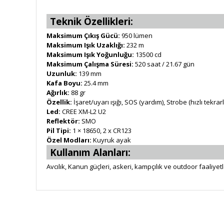
Teknik Özellikleri:
Maksimum Çıkış Gücü:
950 lümen
Maksimum Işık Uzaklığı:
232 m
Maksimum Işık Yoğunluğu:
13500 cd
Maksimum Çalışma Süresi:
520 saat / 21.67 gün
Uzunluk:
139 mm
Kafa Boyu:
25.4 mm
Ağırlık:
88 gr
Özellik:
İşaret/uyarı ışığı, SOS (yardım), Strobe (hızlı tekrar
Led:
CREE XM-L2 U2
Reflektör:
SMO
Pil Tipi:
1 × 18650, 2 x CR123
Özel Modları:
Kuyruk ayak
Kullanım Alanları:
Avcılık, Kanun güçleri, askeri, kampçılık ve outdoor faaliyetl