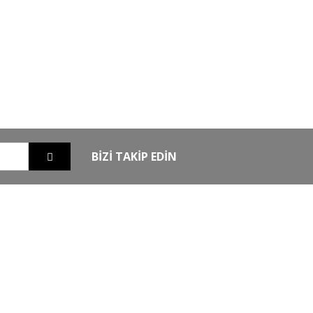
GO
GÜVENLİ ALIŞVERİŞ
nizde
256Bit SSL sertifikası ile alışverişleriniz
güvende
BİZİ TAKİP EDİN
EXTRA
MKE Yetkili Bayii
şim
Armsan Phenoma
m
Derya MK 12
Bora
Typhoon