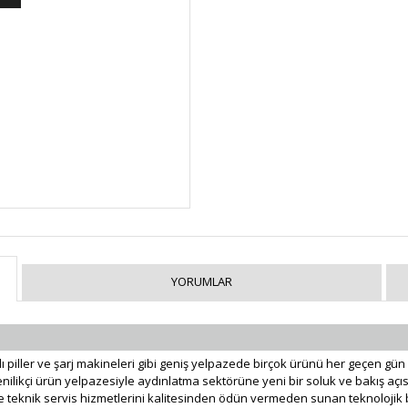
YORUMLAR
rjlı piller ve şarj makineleri gibi geniş yelpazede birçok ürünü her geçen gü
yenilikçi ürün yelpazesiyle aydınlatma sektörüne yeni bir soluk ve bakış açısı
ve teknik servis hizmetlerini kalitesinden ödün vermeden sunan teknolojik b