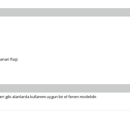
lanan flaş)
eri gibi alanlarda kullanımı uygun bir el feneri modelidir.
Bu ürüne ilk yorumu siz yapın!