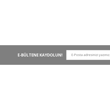
HIZLI KARGO
Tüm siparişler hızlı bir operasyonla
Tü
kargoya teslim edilir
di
E-BÜLTENE KAYDOLUN!
İLETİŞİM NUMARALARI
KURUMSAL
Tel.
0 (212)
659 22 70
Hakkımızda
Tel. 2
0 (212)
659 22 48
İletişim
Gsm
0 (530)
263 68 20
(Whatsapp)
Havale Bildirim Form
info@yabanavmalzemeleri.com
ETBİS