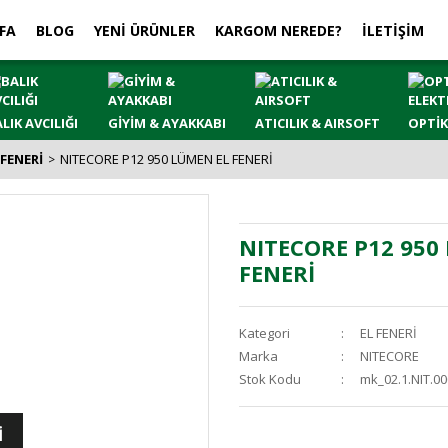
FA
BLOG
YENİ ÜRÜNLER
KARGOM NEREDE?
İLETİŞİM
LIK AVCILIĞI
GİYİM & AYAKKABI
ATICILIK & AIRSOFT
OPTİK
 FENERİ
NITECORE P12 950 LÜMEN EL FENERİ
NITECORE P12 950
FENERİ
Kategori
EL FENERİ
Marka
NITECORE
Stok Kodu
mk_02.1.NIT.0
İ