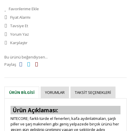
Fiyat Alarmı
Tavsiye Et
Yorum Yaz
Karşılaştır
Bu ürünü beğendiysen...
Paylaş
YORUMLAR
TAKSIT SEÇENEKLERI
ÜRÜN BILGISI
Ürün Açıklaması:
NITECORE; farklı türde el fenerleri, kafa aydınlatmaları, şarjlı
piller ve şarj makineleri gibi geniş yelpazede birçok ürünü her
geçen gün geliştirip üretimini yapan ve sektörde adını