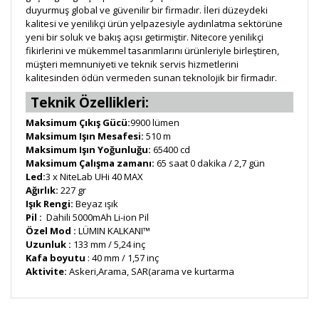
duyurmuş global ve güvenilir bir firmadır. İleri düzeydeki
kalitesi ve yenilikçi ürün yelpazesiyle aydınlatma sektörüne
yeni bir soluk ve bakış açısı getirmiştir. Nitecore yenilikçi
fikirlerini ve mükemmel tasarımlarını ürünleriyle birleştiren,
müşteri memnuniyeti ve teknik servis hizmetlerini
kalitesinden ödün vermeden sunan teknolojik bir firmadır.
Teknik Özellikleri:
Maksimum Çıkış Gücü:
9900 lümen
Maksimum Işın Mesafesi:
510 m
Maksimum Işın Yoğunluğu:
65400 cd
Maksimum Çalışma zamanı:
65 saat 0 dakika / 2,7 gün
Led:
3 x NiteLab UHi 40 MAX
Ağırlık:
227 gr
Işık Rengi:
Beyaz ışık
Pil :
Dahili 5000mAh Li-ion Pil
Özel Mod :
LÜMIN KALKANI™
Uzunluk :
133 mm / 5,24 inç
Kafa boyutu
: 40 mm / 1,57 inç
Aktivite:
Askeri,Arama, SAR(arama ve kurtarma