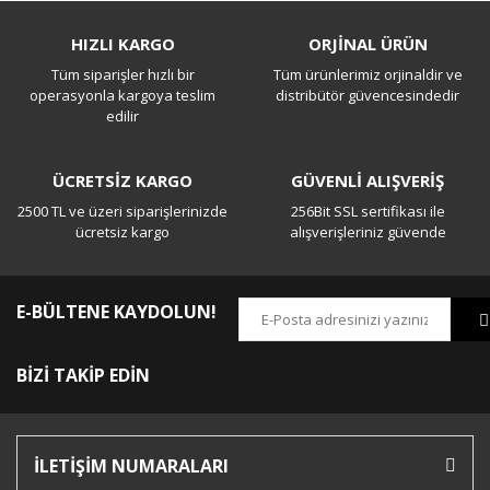
Bu ürüne ilk yorumu siz yapın!
HIZLI KARGO
ORJİNAL ÜRÜN
Tüm siparişler hızlı bir
Tüm ürünlerimiz orjinaldir ve
Yorum Yaz
operasyonla kargoya teslim
distribütör güvencesindedir
edilir
ÜCRETSİZ KARGO
GÜVENLİ ALIŞVERİŞ
2500 TL ve üzeri siparişlerinizde
256Bit SSL sertifikası ile
ücretsiz kargo
alışverişleriniz güvende
E-BÜLTENE KAYDOLUN!
BİZİ TAKİP EDİN
İLETİŞİM NUMARALARI