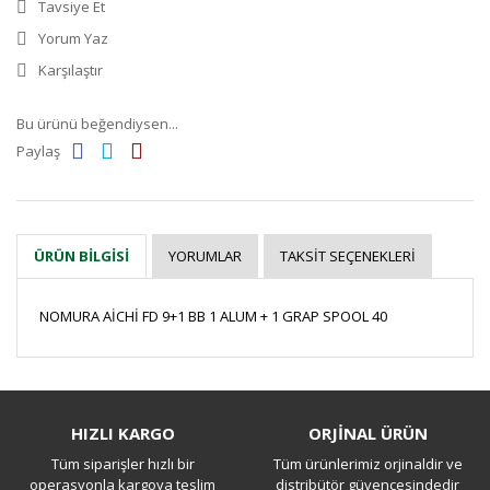
Tavsiye Et
Yorum Yaz
Karşılaştır
Bu ürünü beğendiysen...
Paylaş
YORUMLAR
TAKSIT SEÇENEKLERI
ÜRÜN BILGISI
NOMURA AİCHİ FD 9+1 BB 1 ALUM + 1 GRAP SPOOL 40
Bu ürüne ilk yorumu siz yapın!
HIZLI KARGO
ORJİNAL ÜRÜN
Tüm siparişler hızlı bir
Tüm ürünlerimiz orjinaldir ve
Yorum Yaz
operasyonla kargoya teslim
distribütör güvencesindedir