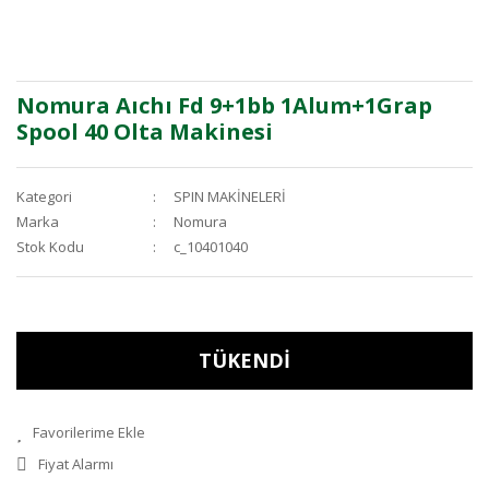
Nomura Aıchı Fd 9+1bb 1Alum+1Grap
Spool 40 Olta Makinesi
Kategori
SPIN MAKİNELERİ
Marka
Nomura
Stok Kodu
c_10401040
TÜKENDİ
Fiyat Alarmı