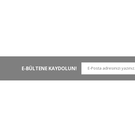
HIZLI KARGO
Tüm siparişler hızlı bir operasyonla
Tü
kargoya teslim edilir
di
E-BÜLTENE KAYDOLUN!
İLETİŞİM NUMARALARI
KURUMSAL
Tel.
0 (212)
659 22 70
Hakkımızda
Tel. 2
0 (212)
659 22 48
İletişim
Gsm
0 (530)
263 68 20
(Whatsapp)
Havale Bildirim Form
info@yabanavmalzemeleri.com
ETBİS