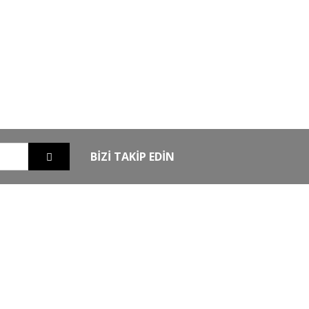
GO
GÜVENLİ ALIŞVERİŞ
nizde
256Bit SSL sertifikası ile alışverişleriniz
güvende
BİZİ TAKİP EDİN
EXTRA
MKE Yetkili Bayii
şim
Armsan Phenoma
m
Derya MK 12
Bora