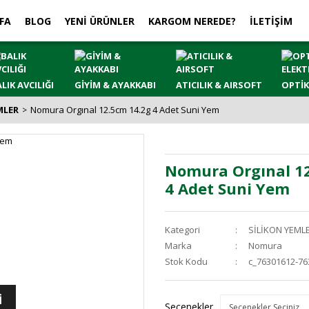
FA
BLOG
YENİ ÜRÜNLER
KARGOM NEREDE?
İLETİŞİM
LIK AVCILIĞI
GİYİM & AYAKKABI
ATICILIK & AIRSOFT
OPTİK
MLER
Nomura Orgınal 12.5cm 14.2g 4 Adet Suni Yem
Nomura Orgınal 1
4 Adet Suni Yem
Kategori
SİLİKON YEML
Marka
Nomura
Stok Kodu
c_76301612-76
İ
Seçenekler