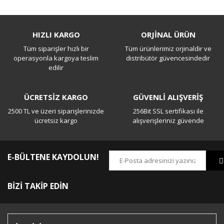
Bu ürüne ilk yorumu siz yapın!
HIZLI KARGO
ORJİNAL ÜRÜN
Tüm siparişler hızlı bir
Tüm ürünlerimiz orjinaldir ve
Yorum Yaz
operasyonla kargoya teslim
distribütör güvencesindedir
edilir
ÜCRETSİZ KARGO
GÜVENLİ ALIŞVERİŞ
2500 TL ve üzeri siparişlerinizde
256Bit SSL sertifikası ile
ücretsiz kargo
alışverişleriniz güvende
E-BÜLTENE KAYDOLUN!
BİZİ TAKİP EDİN