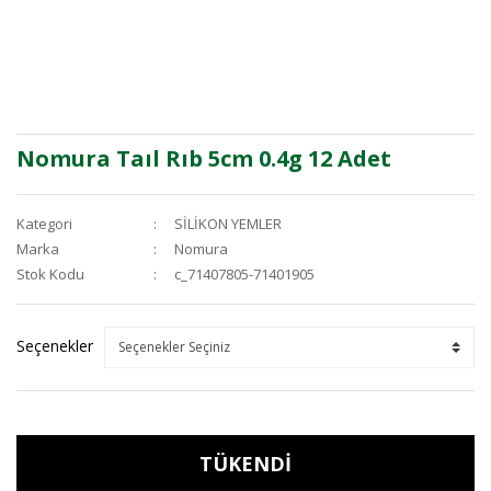
Nomura Taıl Rıb 5cm 0.4g 12 Adet
Kategori
SİLİKON YEMLER
Marka
Nomura
Stok Kodu
c_71407805-71401905
Seçenekler
TÜKENDİ