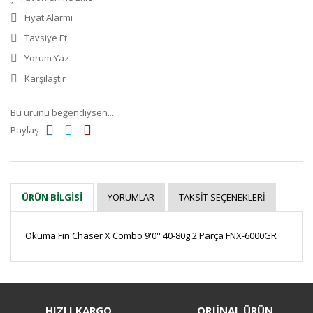
Fiyat Alarmı
Tavsiye Et
Yorum Yaz
Karşılaştır
Bu ürünü beğendiysen...
Paylaş
YORUMLAR
TAKSIT SEÇENEKLERI
ÜRÜN BILGISI
Okuma Fin Chaser X Combo 9'0'' 40-80g 2 Parça FNX-6000GR
Bu ürüne ilk yorumu siz yapın!
HIZLI KARGO
ORJİNAL ÜRÜN