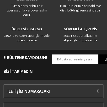
Tüm siparişler hızlı bir
Tüm ürünlerimiz orjinaldir ve
Yorum Yaz
operasyonla kargoya teslim
distribütör güvencesindedir
edilir
ÜCRETSİZ KARGO
GÜVENLİ ALIŞVERİŞ
2500 TL ve üzeri siparişlerinizde
256Bit SSL sertifikası ile
ücretsiz kargo
alışverişleriniz güvende
E-BÜLTENE KAYDOLUN!
BİZİ TAKİP EDİN
İLETİŞİM NUMARALARI