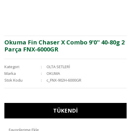
Okuma Fin Chaser X Combo 9'0'' 40-80g 2
Parça FNX-6000GR
Kategori
OLTA SETLERİ
Marka
OKUMA
Stok Kodu
c_FNX-902H-6000GR
TÜKENDİ