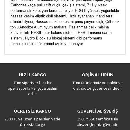
Carbonite keçe pullu çift güçlü çekiş sistemi, 7+1 yüksek
performanslı korozyon korumalı bilye, HDG II yüksek yoğunluklu
hassas kesim eliptik dişli sistemi, Hızlı ayarlanabilir anti ters
silindir bilyesi, Hassas makine kesimi prinç pinyon dişli, Çift renk
tonlu Anodize Aluminyum makara, Paslanmaz çelik misina
kılavuz teli, RESII rotor balans sistemi, EFR II misina sarım
sistemi, Hydro Block su blokaj sistemi gibi performans
teknolojileri ile mükemmel av keyfi sunuyor.
Bu ürüne ilk yorumu siz yapın!
HIZLI KARGO
ORJİNAL ÜRÜN
Tüm siparişler hızlı bir
Tüm ürünlerimiz orjinaldir ve
Yorum Yaz
operasyonla kargoya teslim
distribütör güvencesindedir
edilir
ÜCRETSİZ KARGO
GÜVENLİ ALIŞVERİŞ
2500 TL ve üzeri siparişlerinizde
256Bit SSL sertifikası ile
ücretsiz kargo
alışverişleriniz güvende