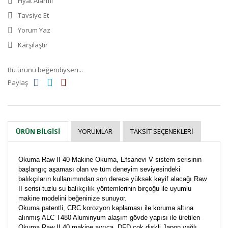
Fiyat Alarmı
Tavsiye Et
Yorum Yaz
Karşılaştır
Bu ürünü beğendiysen...
Paylaş
YORUMLAR
TAKSIT SEÇENEKLERI
ÜRÜN BILGISI
Okuma Raw II 40 Makine Okuma, Efsanevi V sistem serisinin
başlangıç aşaması olan ve tüm deneyim seviyesindeki
balıkçıların kullanımından son derece yüksek keyif alacağı Raw
II serisi tuzlu su balıkçılık yöntemlerinin birçoğu ile uyumlu
makine modelini beğeninize sunuyor.
Okuma patentli, CRC korozyon kaplaması ile koruma altına
alınmış ALC T480 Aluminyum alaşım gövde yapısı ile üretilen
Okuma Raw II 40 makine ayrıca, DFD çok diskli Japon yağlı