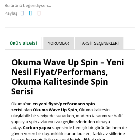
Bu ürünü beğendiysen...
Paylaş
YORUMLAR
TAKSIT SEÇENEKLERI
ÜRÜN BILGISI
Okuma Wave Up Spin – Yeni
Nesil Fiyat/Performans,
Okuma Kalitesinde Spin
Serisi
Okuma’nın
en yeni fiyat/performans spin
serisi
olan
Okuma Wave Up Spin
, Okuma kalitesini
ulaşılabilir bir seviyede sunarken, modern tasarımı ve hafif
yapısıyla spin avlarının vazgeçilmezlerinden olmaya
aday.
Carbon yapısı
sayesinde hem şık bir görünüm hem de
güven veren bir dayanıklılık sunan bu seri, farklı av stillerine
hitap eden geniş ürün seçenekleriyle dikkat çeker.