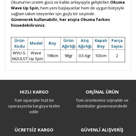
Okuma’nın üretim gücü ve kalite anlayışıyla geliştirilen
Okuma
Wave Up Spin
, hem yeni başlayanlar hem de uygun bütçeyle
sağlam takım isteyenler için güçlü bir seçimdir.
Güvenerek kullanabilir, her atışta Okuma farkını
hissedebilirsiniz.
Ürün
Ürün
Atış
Kapalı
Parça
Model
Boy
Kodu
Ağırlığı
Ağırlığı
Boy
Sayısı
WVU-S-
Wave
198cm
98gr
0.5-6gr
103cm
2
662ULST
Up Spin
Bu ürüne ilk yorumu siz yapın!
HIZLI KARGO
ORJİNAL ÜRÜN
Tüm siparişler hızlı bir
Tüm ürünlerimiz orjinaldir ve
Yorum Yaz
operasyonla kargoya teslim
distribütör güvencesindedir
edilir
ÜCRETSİZ KARGO
GÜVENLİ ALIŞVERİŞ