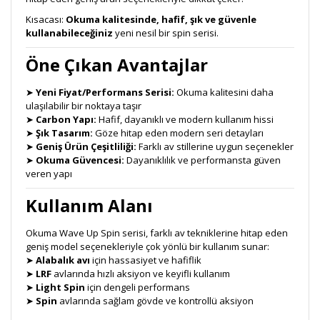
Kısacası:
Okuma kalitesinde, hafif, şık ve güvenle
kullanabileceğiniz
yeni nesil bir spin serisi.
Öne Çıkan Avantajlar
➤
Yeni Fiyat/Performans Serisi:
Okuma kalitesini daha
ulaşılabilir bir noktaya taşır
➤
Carbon Yapı:
Hafif, dayanıklı ve modern kullanım hissi
➤
Şık Tasarım:
Göze hitap eden modern seri detayları
➤
Geniş Ürün Çeşitliliği:
Farklı av stillerine uygun seçenekler
➤
Okuma Güvencesi:
Dayanıklılık ve performansta güven
veren yapı
Kullanım Alanı
Okuma Wave Up Spin serisi, farklı av tekniklerine hitap eden
geniş model seçenekleriyle çok yönlü bir kullanım sunar:
➤
Alabalık avı
için hassasiyet ve hafiflik
➤
LRF
avlarında hızlı aksiyon ve keyifli kullanım
➤
Light Spin
için dengeli performans
➤
Spin
avlarında sağlam gövde ve kontrollü aksiyon