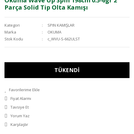
Okuma Wave Up Spin 198cm 0.5-6gr 2
Parça Solid Tip Olta Kamışı
Kategori
SPIN KAMIŞLAR
Marka
OKUMA
Stok Kodu
c_WVU-S-662ULST
TÜKENDİ
Fiyat Alarmı
Tavsiye Et
Yorum Yaz
Karşılaştır