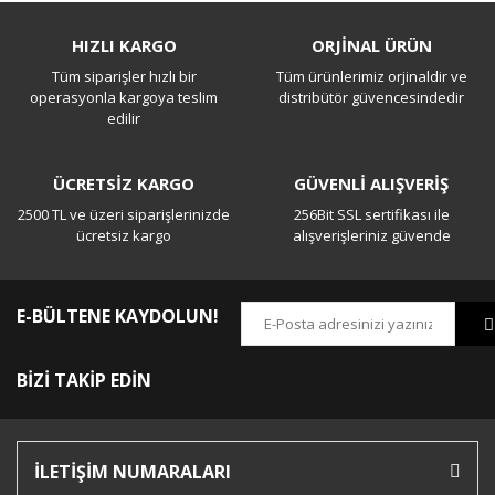
Bu ürüne ilk yorumu siz yapın!
HIZLI KARGO
ORJİNAL ÜRÜN
Tüm siparişler hızlı bir
Tüm ürünlerimiz orjinaldir ve
Yorum Yaz
operasyonla kargoya teslim
distribütör güvencesindedir
edilir
ÜCRETSİZ KARGO
GÜVENLİ ALIŞVERİŞ
2500 TL ve üzeri siparişlerinizde
256Bit SSL sertifikası ile
ücretsiz kargo
alışverişleriniz güvende
E-BÜLTENE KAYDOLUN!
BİZİ TAKİP EDİN
İLETİŞİM NUMARALARI