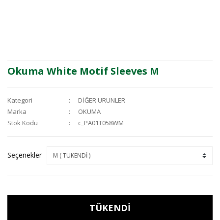
Okuma White Motif Sleeves M
Kategori
DİĞER ÜRÜNLER
Marka
OKUMA
Stok Kodu
c_PA01T058WM
Seçenekler
TÜKENDİ