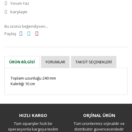
Yorum Yaz
Karşılaştır
Bu ürünü beğendiysen...
Paylaş
YORUMLAR
TAKSIT SEÇENEKLERI
ÜRÜN BILGISI
Toplam
uzunluğu
240
mm
K
alınlığı
10 cm
Bu ürüne ilk yorumu siz yapın!
HIZLI KARGO
ORJİNAL ÜRÜN
Tüm siparişler hızlı bir
Tüm ürünlerimiz orjinaldir ve
Yorum Yaz
operasyonla kargoya teslim
distribütör güvencesindedir