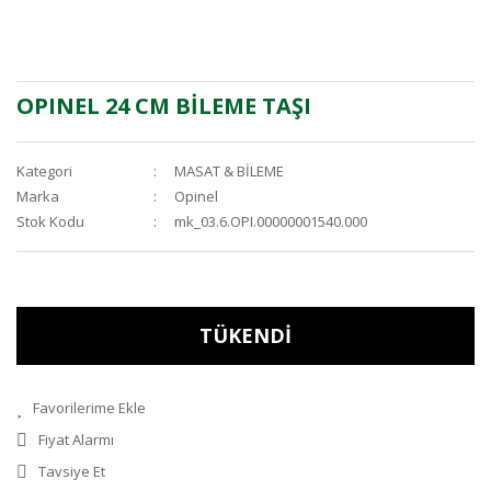
OPINEL 24 CM BİLEME TAŞI
Kategori
MASAT & BİLEME
Marka
Opinel
Stok Kodu
mk_03.6.OPI.00000001540.000
TÜKENDİ
Fiyat Alarmı
Tavsiye Et