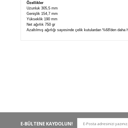
Özellikler
Uzunluk 305,5 mm
Genişlik 154,7 mm
Yükseklik 190 mm
Net ağırlık 750 gr
Azaltılmış ağırlığı sayesinde çelik kutulardan %68'den daha h
HIZLI KARGO
Tüm siparişler hızlı bir operasyonla
Tü
kargoya teslim edilir
di
E-BÜLTENE KAYDOLUN!