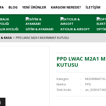
FA
BLOG
YENİ ÜRÜNLER
KARGOM NEREDE?
İLETİŞİM
LIK AVCILIĞI
GİYİM & AYAKKABI
ATICILIK & AIRSOFT
OPTİK
 & KASA
PPD LWAC M2A1 MÜHİMMAT KUTUSU
PPD LWAC M2A1 
KUTUSU
Kategori
MÜHİMMAT KU
Marka
PPD
Stok Kodu
av_3200.KT.M2
İ