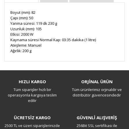
Boyut
(mm):
82
Çapı (mm
)
:
50
Yanma
süresi:
119
dk
230 g
Uzunluk
(mm)
:
105
Etkisi:
2000 W
Kaynama
süresi
Normal
Kap
:
03:35
dakika (
1 litre)
Ateşleme
:
Manuel
Ağırlık: 200 g
Bu ürüne ilk yorumu siz yapın!
HIZLI KARGO
ORJİNAL ÜRÜN
Tüm siparişler hızlı bir
Tüm ürünlerimiz orjinaldir ve
Yorum Yaz
operasyonla kargoya teslim
distribütör güvencesindedir
edilir
ÜCRETSİZ KARGO
GÜVENLİ ALIŞVERİŞ
2500 TL ve üzeri siparişlerinizde
256Bit SSL sertifikası ile