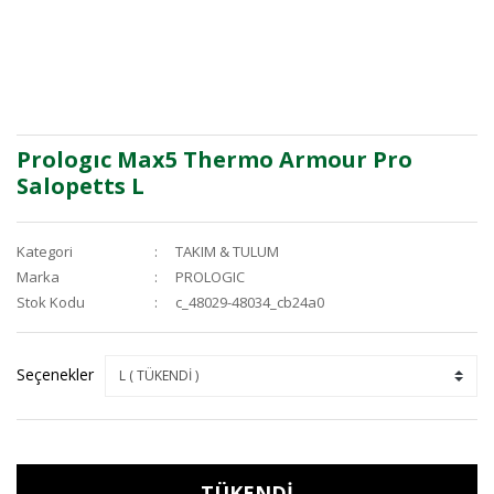
Prologıc Max5 Thermo Armour Pro
Salopetts L
Kategori
TAKIM & TULUM
Marka
PROLOGIC
Stok Kodu
c_48029-48034_cb24a0
Seçenekler
TÜKENDİ