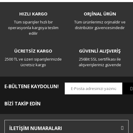
Bu ürüne ilk yorumu siz yapın!
HIZLI KARGO
ORJİNAL ÜRÜN
Tüm siparişler hızlı bir
Tüm ürünlerimiz orjinaldir ve
Yorum Yaz
operasyonla kargoya teslim
distribütör güvencesindedir
edilir
ÜCRETSİZ KARGO
GÜVENLİ ALIŞVERİŞ
2500 TL ve üzeri siparişlerinizde
256Bit SSL sertifikası ile
ücretsiz kargo
alışverişleriniz güvende
E-BÜLTENE KAYDOLUN!
BİZİ TAKİP EDİN
İLETİŞİM NUMARALARI