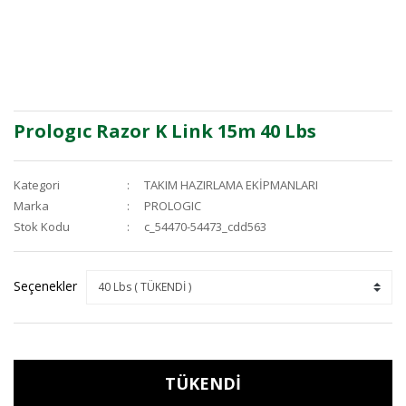
Prologıc Razor K Link 15m 40 Lbs
Kategori
TAKIM HAZIRLAMA EKİPMANLARI
Marka
PROLOGIC
Stok Kodu
c_54470-54473_cdd563
Seçenekler
TÜKENDİ