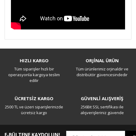
Bu ürüne ilk yorumu siz yapın!
HIZLI KARGO
ORJİNAL ÜRÜN
Tüm siparişler hızlı bir
Tüm ürünlerimiz orjinaldir ve
Yorum Yaz
operasyonla kargoya teslim
distribütör güvencesindedir
edilir
ÜCRETSİZ KARGO
GÜVENLİ ALIŞVERİŞ
2500 TL ve üzeri siparişlerinizde
256Bit SSL sertifikası ile
ücretsiz kargo
alışverişleriniz güvende
E-BÜLTENE KAYDOLUN!