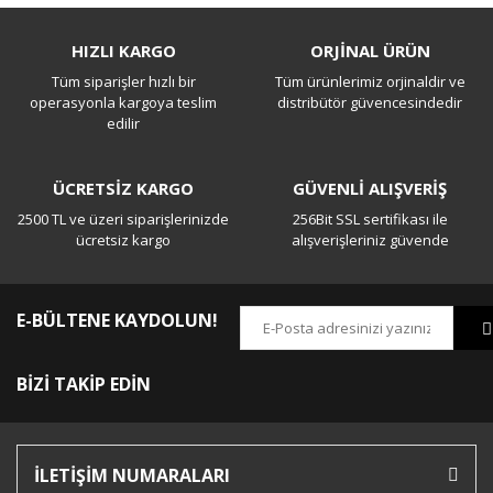
Bu ürüne ilk yorumu siz yapın!
HIZLI KARGO
ORJİNAL ÜRÜN
Tüm siparişler hızlı bir
Tüm ürünlerimiz orjinaldir ve
Yorum Yaz
operasyonla kargoya teslim
distribütör güvencesindedir
edilir
ÜCRETSİZ KARGO
GÜVENLİ ALIŞVERİŞ
2500 TL ve üzeri siparişlerinizde
256Bit SSL sertifikası ile
ücretsiz kargo
alışverişleriniz güvende
E-BÜLTENE KAYDOLUN!
BİZİ TAKİP EDİN
İLETİŞİM NUMARALARI