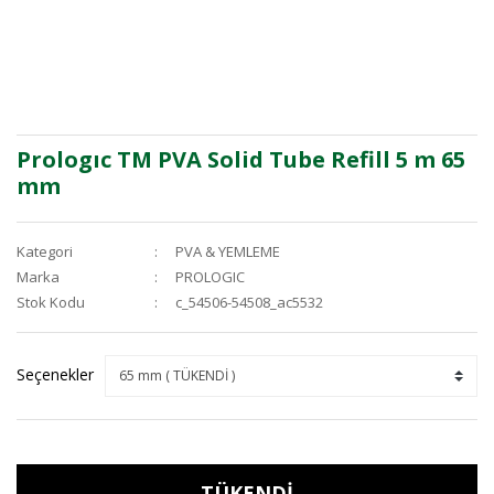
Prologıc TM PVA Solid Tube Refill 5 m 65
mm
Kategori
PVA & YEMLEME
Marka
PROLOGIC
Stok Kodu
c_54506-54508_ac5532
Seçenekler
TÜKENDİ