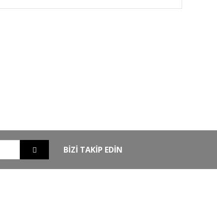
GO
GÜVENLİ ALIŞVERİŞ
nizde
256Bit SSL sertifikası ile alışverişleriniz
güvende
BİZİ TAKİP EDİN
EXTRA
MKE Yetkili Bayii
şim
Armsan Phenoma