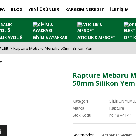
FA
BLOG
YENİ ÜRÜNLER
KARGOM NEREDE?
İLETİŞİM
LIK AVCILIĞI
GİYİM & AYAKKABI
ATICILIK & AIRSOFT
OPTİK
MLER
Rapture Mebaru Menuke 50mm Silikon Yem
Rapture Mebaru 
50mm Silikon Yem
Kategori
SİLİKON YEML
Marka
Rapture
Stok Kodu
rx_187-41-11
İ
Seçenekler