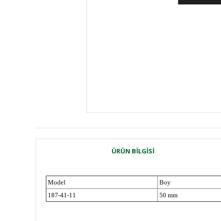
ÜRÜN BILGISI
Model
Boy
187-41-11
50 mm