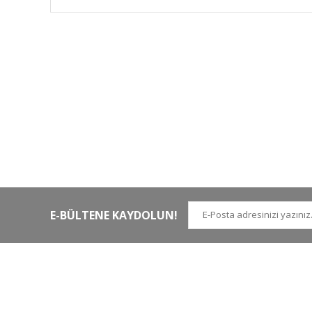
HIZLI KARGO
Tüm siparişler hızlı bir operasyonla
Tü
kargoya teslim edilir
di
E-BÜLTENE KAYDOLUN!
İLETİŞİM NUMARALARI
KURUMSAL
Tel.
0 (212)
659 22 70
Hakkımızda
Tel. 2
0 (212)
659 22 48
İletişim