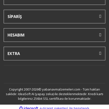
SİPARİŞ
HESABIM
EXTRA
Copyright 2007-2026© yabanavmalzemeleri.com - Tüm hakları
saklıdır. IdeaSoft AI (yapay zeka) ile desteklenmektedir. Kredi kartı
bilgileriniz 256bit SSL sertifikası ile korunmaktadır.
ile
ideasoft
e-