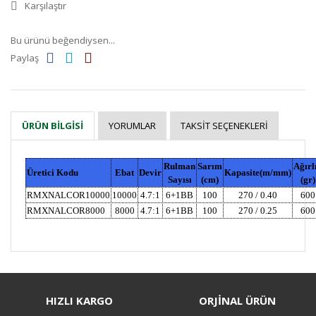
Karşılaştır
Bu ürünü beğendiysen...
Paylaş
YORUMLAR
TAKSIT SEÇENEKLERI
ÜRÜN BILGISI
Rulman
Sarım
Ağırl
Üretici Kodu
Ebat
Devir
Kapasite(m/mm)
Sayısı
(cm)
(gr)
RMXNALCOR10000
10000
4.7:1
6+1BB
100
270 / 0.40
600
RMXNALCOR8000
8000
4.7:1
6+1BB
100
270 / 0.25
600
Bu ürüne ilk yorumu siz yapın!
HIZLI KARGO
ORJİNAL ÜRÜN