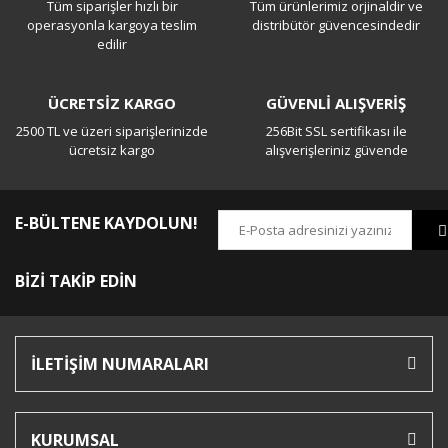
Tüm siparişler hızlı bir
Tüm ürünlerimiz orjinaldir ve
Yorum Yaz
operasyonla kargoya teslim
distribütör güvencesindedir
edilir
ÜCRETSİZ KARGO
GÜVENLİ ALIŞVERİŞ
2500 TL ve üzeri siparişlerinizde
256Bit SSL sertifikası ile
ücretsiz kargo
alışverişleriniz güvende
E-BÜLTENE KAYDOLUN!
BİZİ TAKİP EDİN
İLETİŞİM NUMARALARI
KURUMSAL