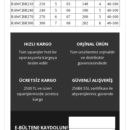
RAWCBR210
210
5
65
148
4
40-100
RAWCBR240
240
5
66
196
5
40-100
RAWCBR270
270
6
67
209
5
40-100
RAWCBR300
300
7
68
282
6
40-100
HIZLI KARGO
ORJİNAL ÜRÜN
Bu ürüne ilk yorumu siz yapın!
Tüm siparişler hızlı bir
Tüm ürünlerimiz orjinaldir
operasyonla kargoya
ve distribütör
teslim edilir
güvencesindedir
Yorum Yaz
ÜCRETSİZ KARGO
GÜVENLİ ALIŞVERİŞ
2500 TL ve üzeri
256Bit SSL sertifikası ile
siparişlerinizde ücretsiz
alışverişleriniz güvende
kargo
E-BÜLTENE KAYDOLUN!