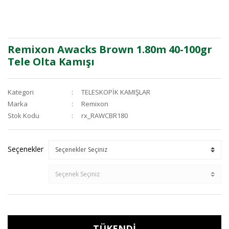
Remixon Awacks Brown 1.80m 40-100gr
Tele Olta Kamışı
Kategori
TELESKOPİK KAMIŞLAR
Marka
Remixon
Stok Kodu
rx_RAWCBR180
Seçenekler
TÜKENDİ