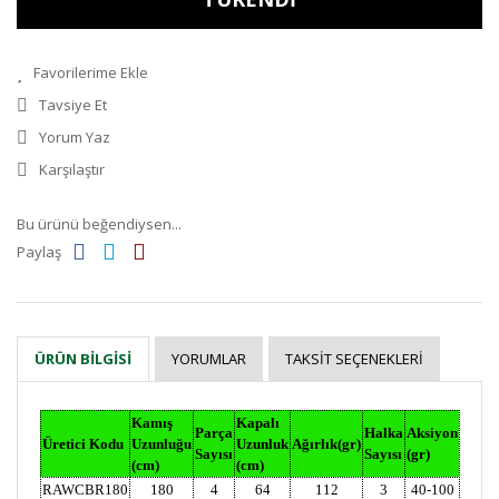
Tavsiye Et
Yorum Yaz
Karşılaştır
Bu ürünü beğendiysen...
Paylaş
YORUMLAR
TAKSIT SEÇENEKLERI
ÜRÜN BILGISI
Kamış
Kapalı
Parça
Halka
Aksiyon
Üretici Kodu
Uzunluğu
Uzunluk
Ağırlık(gr)
Sayısı
Sayısı
(gr)
(cm)
(cm)
RAWCBR180
180
4
64
112
3
40-100