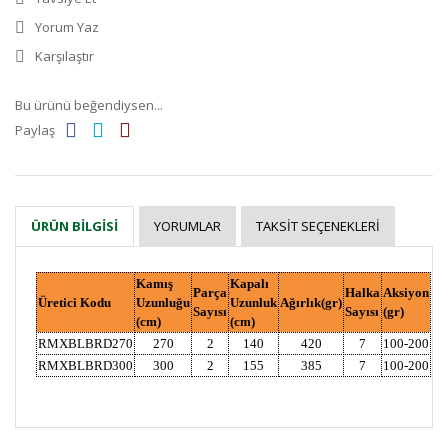
Yorum Yaz
Karşılaştır
Bu ürünü beğendiysen...
Paylaş
YORUMLAR
TAKSIT SEÇENEKLERI
ÜRÜN BILGISI
Kamış
Kapalı
Parça
Halka
Aksiyon
Üretici Kodu
Uzunluğu
Uzunluk
Ağırlık(gr)
Sayısı
Sayısı
(gr)
(cm)
(cm)
RMXBLBRD270
270
2
140
420
7
100-200
RMXBLBRD300
300
2
155
385
7
100-200