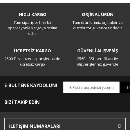
Bu ürüne ilk yorumu siz yapın!
HIZLI KARGO
ORJİNAL ÜRÜN
Tüm siparişler hızlı bir
Tüm ürünlerimiz orjinaldir ve
Yorum Yaz
operasyonla kargoya teslim
distribütör güvencesindedir
edilir
ÜCRETSİZ KARGO
GÜVENLİ ALIŞVERİŞ
2500 TL ve üzeri siparişlerinizde
256Bit SSL sertifikası ile
ücretsiz kargo
alışverişleriniz güvende
E-BÜLTENE KAYDOLUN!
BİZİ TAKİP EDİN
İLETİŞİM NUMARALARI