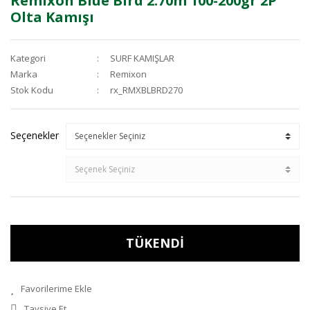
Remixon Blue Bird 2.70m 100-200gr 2P
Olta Kamışı
Kategori
SURF KAMIŞLAR
Marka
Remixon
Stok Kodu
rx_RMXBLBRD270
Seçenekler
TÜKENDİ
Tavsiye Et