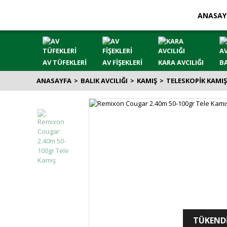
ANASAY
AV TÜFEKLERİ
AV FİŞEKLERİ
KARA AVCILIĞI
BA
ANASAYFA
BALIK AVCILIĞI
KAMIŞ
TELESKOPİK KAMI
TÜKEND