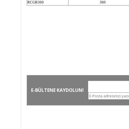
RCGR360
360
HIZLI KARGO
Tüm siparişler hızlı bir operasyonla
T
kargoya teslim edilir
E-BÜLTENE KAYDOLUN!
İLETİŞİM NUMARALARI
KURUMSAL
Tel.
0 (212)
659 22 70
Hakkımızda