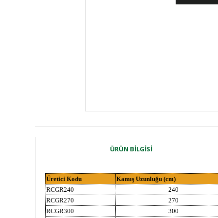
ÜRÜN BILGISI
Üretici Kodu
Kamış Uzunluğu (cm)
RCGR240
240
RCGR270
270
RCGR300
300