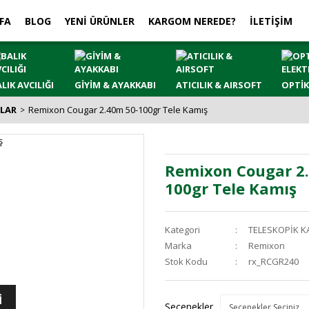
FA
BLOG
YENİ ÜRÜNLER
KARGOM NEREDE?
İLETİŞİM
LIK AVCILIĞI
GİYİM & AYAKKABI
ATICILIK & AIRSOFT
OPTİK
ŞLAR
Remixon Cougar 2.40m 50-100gr Tele Kamış
Remixon Cougar 2
100gr Tele Kamış
Kategori
TELESKOPİK K
Marka
Remixon
Stok Kodu
rx_RCGR240
İ
Seçenekler