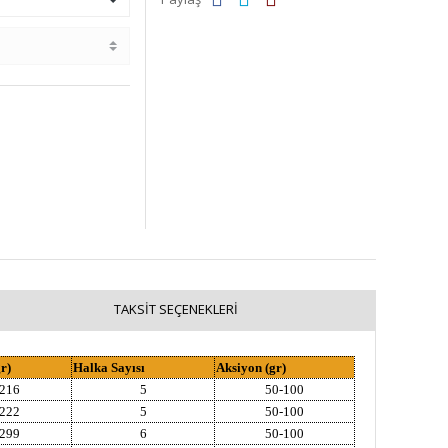
TAKSIT SEÇENEKLERI
r)
Halka Sayısı
Aksiyon (gr)
216
5
50-100
222
5
50-100
299
6
50-100