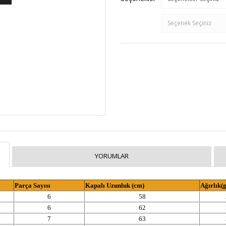
YORUMLAR
Parça Sayısı
Kapalı Uzunluk (cm)
Ağırlık(g
6
58
6
62
7
63