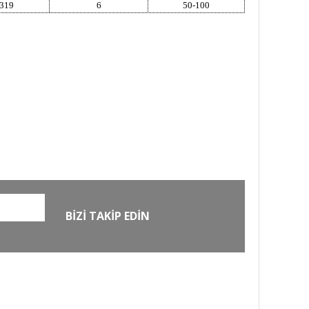
319
6
50-100
O
GÜVENLİ ALIŞVERİŞ
zde
256Bit SSL sertifikası ile
alışverişleriniz güvende
BİZİ TAKİP EDİN
EXTRA
MKE Yetkili Bayii