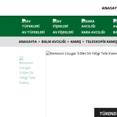
ANASAY
AV TÜFEKLERİ
AV FİŞEKLERİ
KARA AVCILIĞI
BA
ANASAYFA
BALIK AVCILIĞI
KAMIŞ
TELESKOPİK KAMI
TÜKEND