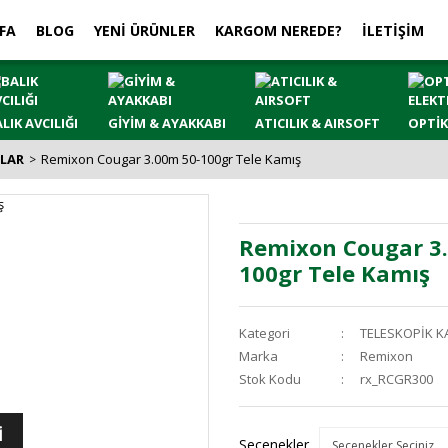
FA
BLOG
YENİ ÜRÜNLER
KARGOM NEREDE?
İLETİŞİM
LIK AVCILIĞI
GİYİM & AYAKKABI
ATICILIK & AIRSOFT
OPTİK
ŞLAR
Remixon Cougar 3.00m 50-100gr Tele Kamış
Remixon Cougar 3
100gr Tele Kamış
Kategori
TELESKOPİK K
Marka
Remixon
Stok Kodu
rx_RCGR300
İ
Seçenekler