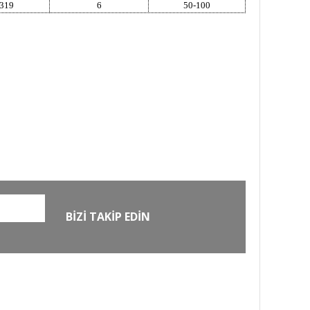
319
6
50-100
O
GÜVENLİ ALIŞVERİŞ
zde
256Bit SSL sertifikası ile
alışverişleriniz güvende
BİZİ TAKİP EDİN
EXTRA
MKE Yetkili Bayii