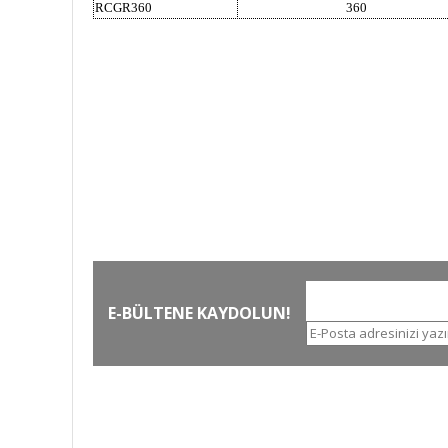
RCGR360
360
HIZLI KARGO
Tüm siparişler hızlı bir operasyonla
T
kargoya teslim edilir
E-BÜLTENE KAYDOLUN!
İLETİŞİM NUMARALARI
KURUMSAL
Tel.
0 (212)
659 22 70
Hakkımızda