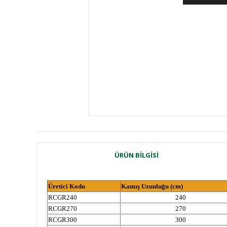
ÜRÜN BILGISI
Üretici Kodu
Kamış Uzunluğu (cm)
RCGR240
240
RCGR270
270
RCGR300
300