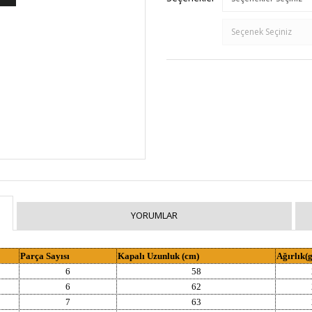
YORUMLAR
Parça Sayısı
Kapalı Uzunluk (cm)
Ağırlık(g
6
58
6
62
7
63