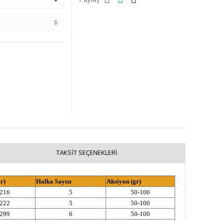
TAKSIT SEÇENEKLERI
r)
Halka Sayısı
Aksiyon (gr)
216
5
50-100
222
5
50-100
299
6
50-100