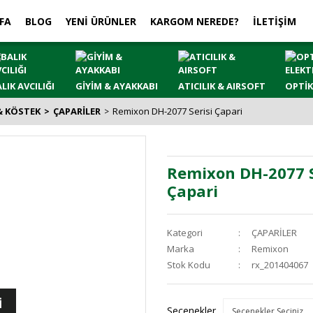
FA
BLOG
YENİ ÜRÜNLER
KARGOM NEREDE?
İLETİŞİM
LIK AVCILIĞI
GİYİM & AYAKKABI
ATICILIK & AIRSOFT
OPTİK
 & KÖSTEK
ÇAPARİLER
Remixon DH-2077 Serisi Çapari
Remixon DH-2077 S
Çapari
Kategori
ÇAPARİLER
Marka
Remixon
Stok Kodu
rx_201404067
İ
Seçenekler