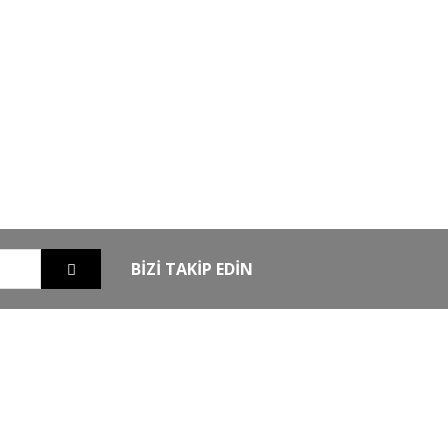
GO
GÜVENLİ ALIŞVERİŞ
nizde
256Bit SSL sertifikası ile alışverişleriniz
güvende
BİZİ TAKİP EDİN
EXTRA
MKE Yetkili Bayii
şim
Armsan Phenoma
m
Derya MK 12