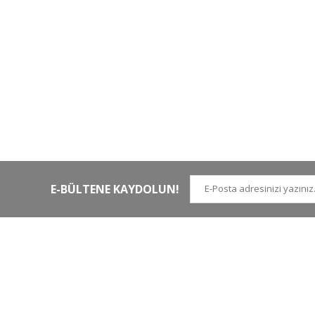
HIZLI KARGO
Tüm siparişler hızlı bir operasyonla
Tü
kargoya teslim edilir
di
E-BÜLTENE KAYDOLUN!
İLETİŞİM NUMARALARI
KURUMSAL
Tel.
0 (212)
659 22 70
Hakkımızda
Tel. 2
0 (212)
659 22 48
İletişim
Gsm
0 (530)
263 68 20
(Whatsapp)
Havale Bildirim Form