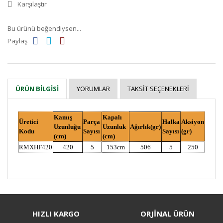
Karşılaştır
Bu ürünü beğendiysen...
Paylaş
YORUMLAR
TAKSIT SEÇENEKLERI
ÜRÜN BILGISI
Kamış
Kapalı
Üretici
Parça
Halka
Aksiyon
Uzunluğu
Uzunluk
Ağırlık(gr)
Kodu
Sayısı
Sayısı
(gr)
(cm)
(cm)
RMXHF420
420
5
153cm
506
5
250
Bu ürüne ilk yorumu siz yapın!
HIZLI KARGO
ORJİNAL ÜRÜN