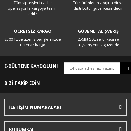
Tüm siparişler hızlı bir
Tüm ürünlerimiz orjinaldir ve
Yorum Yaz
operasyonla kargoya teslim
distribütör güvencesindedir
edilir
ÜCRETSİZ KARGO
GÜVENLİ ALIŞVERİŞ
2500 TL ve üzeri siparişlerinizde
256Bit SSL sertifikası ile
ücretsiz kargo
alışverişleriniz güvende
E-BÜLTENE KAYDOLUN!
BİZİ TAKİP EDİN
İLETİŞİM NUMARALARI
KURUMSAL