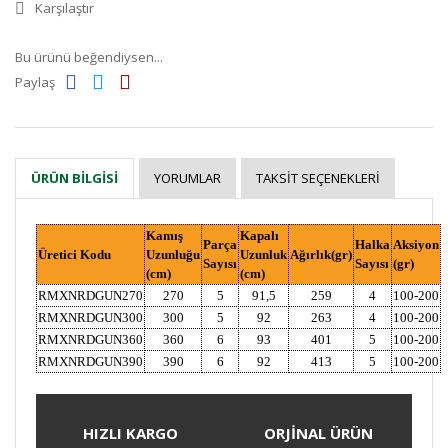
Karşılaştır
Bu ürünü beğendiysen...
Paylaş
YORUMLAR
TAKSIT SEÇENEKLERI
ÜRÜN BILGISI
Kamış
Kapalı
Parça
Halka
Aksiyon
Üretici Kodu
Uzunluğu
Uzunluk
Ağırlık(gr)
Sayısı
Sayısı
(gr)
(cm)
(cm)
RMXNRDGUN270
270
5
91,5
259
4
100-200
RMXNRDGUN300
300
5
92
263
4
100-200
RMXNRDGUN360
360
6
93
401
5
100-200
RMXNRDGUN390
390
6
92
413
5
100-200
HIZLI KARGO
ORJİNAL ÜRÜN