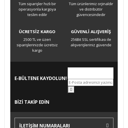
Bu ürüne ilk yorumu siz yapın!
Tüm siparişler hızlı bir
Tüm ürünlerimiz orjinaldir
operasyonla kargoya
ve distribütör
teslim edilir
güvencesindedir
Yorum Yaz
ÜCRETSİZ KARGO
GÜVENLİ ALIŞVERİŞ
2500 TL ve üzeri
256Bit SSL sertifikası ile
siparişlerinizde ücretsiz
alışverişleriniz güvende
kargo
E-BÜLTENE KAYDOLUN!
BİZİ TAKİP EDİN
İLETİŞİM NUMARALARI