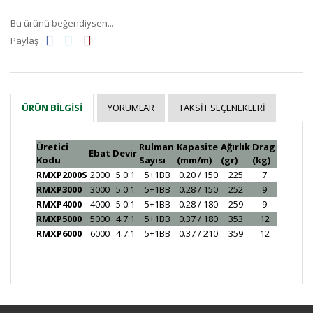
Bu ürünü beğendiysen...
Paylaş
YORUMLAR
TAKSIT SEÇENEKLERI
ÜRÜN BILGISI
Üretici
Rulman
Kapasite
Ağırlık
Drag
Ebat
Devir
Kodu
Sayısı
(mm/m)
(gr)
(kg)
RMXP2000S
2000
5.0:1
5+1BB
0.20 / 150
225
7
RMXP3000
3000
5.0:1
5+1BB
0.28 / 150
252
9
RMXP4000
4000
5.0:1
5+1BB
0.28 / 180
259
9
RMXP5000
5000
4.7:1
5+1BB
0.37 / 180
353
12
RMXP6000
6000
4.7:1
5+1BB
0.37 / 210
359
12