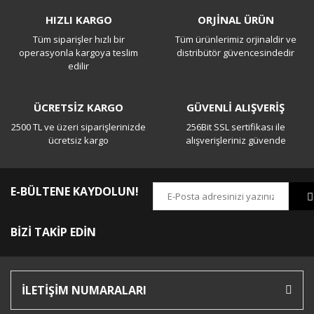
Bu ürüne ilk yorumu siz yapın!
HIZLI KARGO
ORJİNAL ÜRÜN
Tüm siparişler hızlı bir
Tüm ürünlerimiz orjinaldir ve
Yorum Yaz
operasyonla kargoya teslim
distribütör güvencesindedir
edilir
ÜCRETSİZ KARGO
GÜVENLİ ALIŞVERİŞ
2500 TL ve üzeri siparişlerinizde
256Bit SSL sertifikası ile
ücretsiz kargo
alışverişleriniz güvende
E-BÜLTENE KAYDOLUN!
BİZİ TAKİP EDİN
İLETİŞİM NUMARALARI