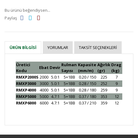
Bu ürünü beğendiysen...
Paylaş
YORUMLAR
TAKSIT SEÇENEKLERI
ÜRÜN BILGISI
Üretici
Rulman
Kapasite
Ağırlık
Drag
Ebat
Devir
Kodu
Sayısı
(mm/m)
(gr)
(kg)
RMXP2000S
2000
5.0:1
5+1BB
0.20 / 150
225
7
RMXP3000
3000
5.0:1
5+1BB
0.28 / 150
252
9
RMXP4000
4000
5.0:1
5+1BB
0.28 / 180
259
9
RMXP5000
5000
4.7:1
5+1BB
0.37 / 180
353
12
RMXP6000
6000
4.7:1
5+1BB
0.37 / 210
359
12