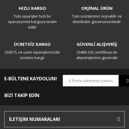
Bu ürüne ilk yorumu siz yapın!
HIZLI KARGO
ORJİNAL ÜRÜN
Tüm siparişler hızlı bir
Tüm ürünlerimiz orjinaldir ve
Yorum Yaz
operasyonla kargoya teslim
distribütör güvencesindedir
edilir
ÜCRETSİZ KARGO
GÜVENLİ ALIŞVERİŞ
2500 TL ve üzeri siparişlerinizde
256Bit SSL sertifikası ile
ücretsiz kargo
alışverişleriniz güvende
E-BÜLTENE KAYDOLUN!
BİZİ TAKİP EDİN
İLETİŞİM NUMARALARI