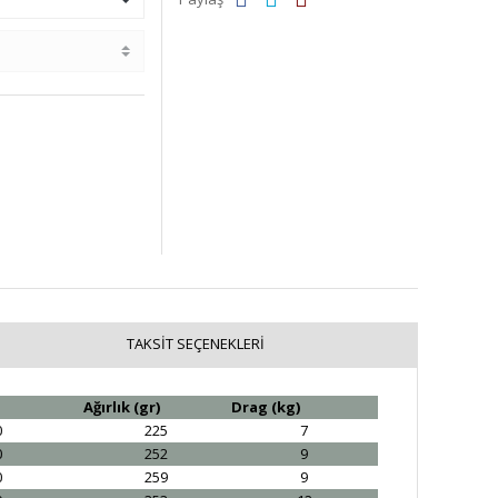
TAKSIT SEÇENEKLERI
Ağırlık (gr)
Drag (kg)
0
225
7
0
252
9
0
259
9