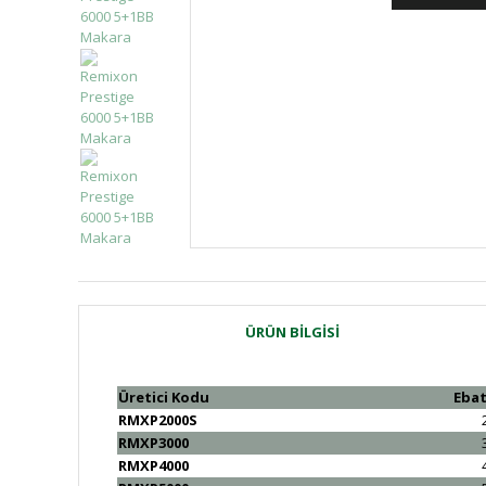
ÜRÜN BILGISI
Üretici Kodu
Eba
RMXP2000S
RMXP3000
RMXP4000