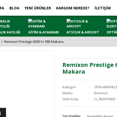
FA
BLOG
YENİ ÜRÜNLER
KARGOM NEREDE?
İLETİŞİM
LIK AVCILIĞI
GİYİM & AYAKKABI
ATICILIK & AIRSOFT
OPTİK
Remixon Prestige 6000 5+1BB Makara
Remixon Prestige 
Makara
Kategori
SPIN MAKİNEL
Marka
Remixon
Stok Kodu
rx_RMXP6000
İ
Seçenekler