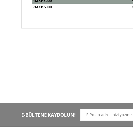
RMXP5000
RMXP6000
HIZLI KARGO
Tüm siparişler hızlı bir operasyonla
Tü
kargoya teslim edilir
di
E-BÜLTENE KAYDOLUN!