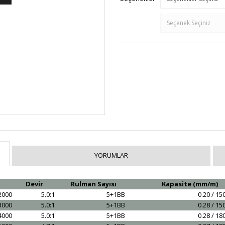
YORUMLAR
t
Devir
Rulman Sayısı
Kapasite (mm/m)
2000
5.0:1
5+1BB
0.20 / 15
3000
5.0:1
5+1BB
0.28 / 15
4000
5.0:1
5+1BB
0.28 / 18