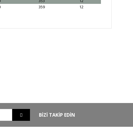
0
353
12
0
359
12
GO
GÜVENLİ ALIŞVERİŞ
nizde
256Bit SSL sertifikası ile alışverişleriniz
güvende
BİZİ TAKİP EDİN