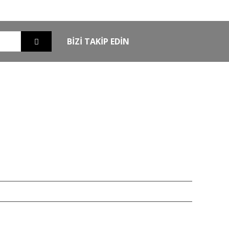
güvende
BİZİ TAKİP EDİN
EXTRA
MKE Yetkili Bayii
şim
Armsan Phenoma
m
Derya MK 12
Bora
Typhoon
Chapuis
iz 256bit SSL sertifikası ile korunmaktadır.