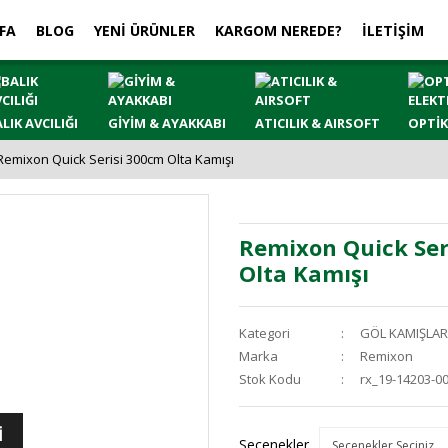
FA
BLOG
YENİ ÜRÜNLER
KARGOM NEREDE?
İLETİŞİM
LIK AVCILIĞI
GİYİM & AYAKKABI
ATICILIK & AIRSOFT
OPTİK
Remixon Quick Serisi 300cm Olta Kamışı
Remixon Quick Ser
Olta Kamışı
Kategori
GÖL KAMIŞLAR
Marka
Remixon
Stok Kodu
rx_19-14203-0
İ
Seçenekler