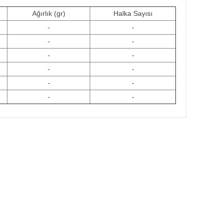
Ağırlık (gr)
Halka Sayısı
-
-
-
-
-
-
-
-
-
-
-
-
GO
GÜVENLİ ALIŞVERİŞ
nizde
256Bit SSL sertifikası ile alışverişleriniz