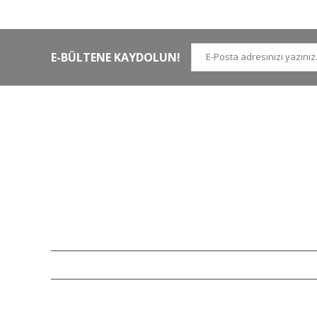
kargoya teslim edilir
di
E-BÜLTENE KAYDOLUN!
İLETİŞİM NUMARALARI
KURUMSAL
Tel.
0 (212)
659 22 70
Hakkımızda
Tel. 2
0 (212)
659 22 48
İletişim
Gsm
0 (530)
263 68 20
(Whatsapp)
Havale Bildirim Form
info@yabanavmalzemeleri.com
ETBİS
Copyright 2007-2026© yabanavmalzemeleri.com - Tüm hakları saklı