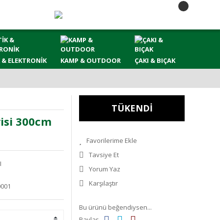
 & ELEKTRONİK
KAMP & OUTDOOR
ÇAKI & BIÇAK
TÜKENDİ
isi 300cm
Tavsiye Et
I
Yorum Yaz
Karşılaştır
0001
Bu ürünü beğendiysen...
Paylaş