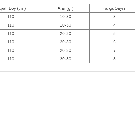
palı Boy (cm)
Atar (gr)
Parça Sayısı
110
10-30
3
110
10-30
4
110
20-30
5
110
20-30
6
110
20-30
7
110
20-30
8
Bu ürüne ilk yorumu siz yapın!
Yorum Yaz
ORJİNAL ÜRÜN
ÜCRETSİZ KAR
m ürünlerimiz orjinaldir ve
2500 TL ve üzeri siparişleri