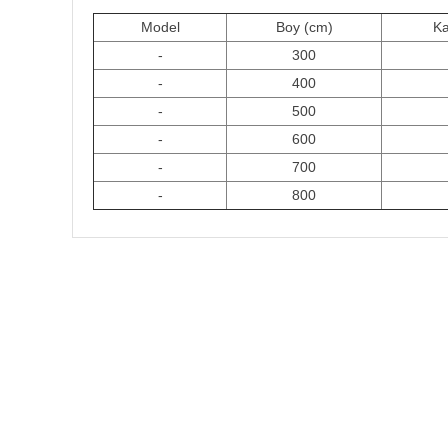
Model
Boy (cm)
Ka
-
300
-
400
-
500
-
600
-
700
-
800
HIZLI KARGO
Tüm siparişler hızlı bir operasyonla
Tü