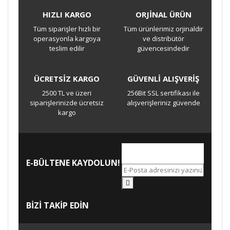
HIZLI KARGO
ORJİNAL ÜRÜN
Bu ürüne ilk yorumu siz yapın!
Tüm siparişler hızlı bir
Tüm ürünlerimiz orjinaldir
operasyonla kargoya
ve distribütör
teslim edilir
güvencesindedir
Yorum Yaz
ÜCRETSİZ KARGO
GÜVENLİ ALIŞVERİŞ
2500 TL ve üzeri
256Bit SSL sertifikası ile
siparişlerinizde ücretsiz
alışverişleriniz güvende
kargo
E-BÜLTENE KAYDOLUN!
BİZİ TAKİP EDİN