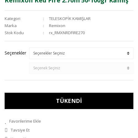
Remixon Red Fire 2.70m 50-100gr Kamış
Kategori
TELESKOPİK KAMIŞLAR
Marka
Remixon
Stok Kodu
rx_RMXNRDFIRE270
Seçenekler
TÜKENDİ
Tavsiye Et