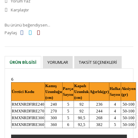
Yorum Yaz
Karşılaştır
Bu ürünü beğendiysen...
Paylaş
YORUMLAR
TAKSIT SEÇENEKLERI
ÜRÜN BILGISI
6
Kamış
Kapalı
Parça
Halka
Aksiyon
Üretici Kodu
Uzunluğu
Uzunluk
Ağırlık(gr)
Sayısı
Sayısı
(gr)
(cm)
(cm)
RMXNRDFIRE240
240
5
92
236
4
50-100
RMXNRDFIRE270
270
5
92
244
4
50-100
RMXNRDFIRE300
300
5
90,5
268
4
50-100
RMXNRDFIRE360
360
6
92,5
382
5
50-100