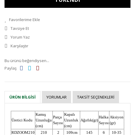
Tavsiye Et
Yorum Yaz
Karşılaştır
Bu ürünü beğendiysen...
Paylaş
YORUMLAR
TAKSIT SEÇENEKLERI
ÜRÜN BILGISI
Kamış
Kapalı
Parça
Halka
Aksiyon
Üretici Kodu
Uzunluğu
Uzunluk
Ağırlık(gr)
Sayısı
Sayısı
(gr)
(cm)
(cm)
RDZOOM210
210
2
109cm
145
6
10-35