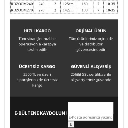
RDZOOM240
240
2
125cm
160
7
10-35
RDZOOM270
270
2
142cm
180
7
10-35
HIZLI KARGO
ORJİNAL ÜRÜN
Bu ürüne ilk yorumu siz yapın!
Tüm siparişler hızlı bir
Tüm ürünlerimiz orjinaldir
operasyonla kargoya
ve distribütör
teslim edilir
güvencesindedir
Yorum Yaz
ÜCRETSİZ KARGO
GÜVENLİ ALIŞVERİŞ
2500 TL ve üzeri
256Bit SSL sertifikası ile
siparişlerinizde ücretsiz
alışverişleriniz güvende
kargo
E-BÜLTENE KAYDOLUN!