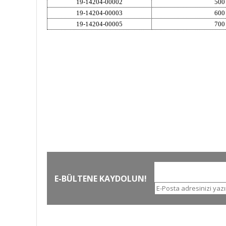
19-14204-00002
500
19-14204-00003
600
19-14204-00005
700
HIZLI KARGO
Tüm siparişler hızlı bir operasyonla
T
kargoya teslim edilir
E-BÜLTENE KAYDOLUN!
İLETİŞİM NUMARALARI
KURUMSAL