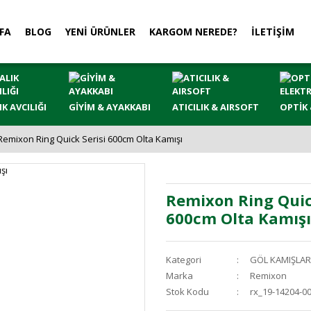
FA
BLOG
YENİ ÜRÜNLER
KARGOM NEREDE?
İLETİŞİM
IK AVCILIĞI
GİYİM & AYAKKABI
ATICILIK & AIRSOFT
OPTİK 
Remixon Ring Quick Serisi 600cm Olta Kamışı
Remixon Ring Quic
600cm Olta Kamışı
Kategori
GÖL KAMIŞLAR
Marka
Remixon
Stok Kodu
rx_19-14204-0