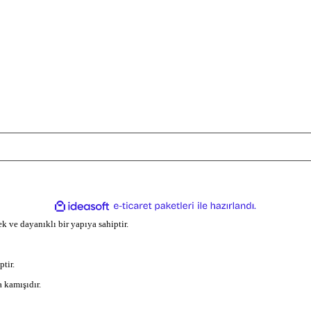
Satış Sözleşmesi
Hesabım
Gizlilik ve Güvenlik
Sipariş Geçmiş
ormu
Ödeme ve Teslimat
Alışveriş Listem
İade ve Değişim
Kargo Takip
 saklıdır. IdeaSoft AI (yapay zeka) ile desteklenmektedir. Kredi kartı bilg
ile
ideasoft
e-
hazırlandı.
ticaret
k ve dayanıklı bir yapıya sahiptir.
paketleri
tir.
a kamışıdır.