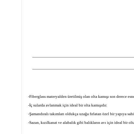
Tel.
0 (212)
659 22 70
Hakkımızda
Tel. 2
0 (212)
659 22 48
İletişim
Gsm
0 (530)
263 68 20
Havale Bildirim F
(Whatsapp)
ETBİS
info@yabanavmalzemeleri.com
Copyright 2007-2026© yabanavmalzemeleri.com - Tüm hakları
-Fiberglass materyalden üretilmiş olan olta kamışı son derece esne
-İç sularda avlanmak için ideal bir olta kamışıdır.
-Şamandıralı takımları oldukça uzağa fırlatan özel bir yapıya sahip
-Sazan, kızılkanat ve alabalık gibi balıkların avı için ideal bir olt