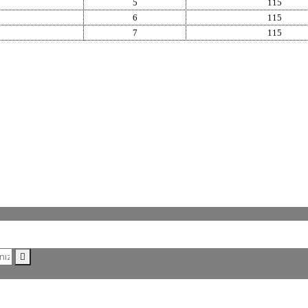
5
115
6
115
7
115
Bu ürüne ilk yorumu siz yapın!
Yorum Yaz
ORJİNAL ÜRÜN
ÜCRETSİZ KARG
üm ürünlerimiz orjinaldir ve
2500 TL ve üzeri siparişlerini
distribütör güvencesindedir
ücretsiz kargo
SİPARİŞ
HESABIM