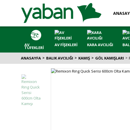
ANASAY
AV
AV FİŞEKLERİ
KARA AVCILIĞI
BAL
TÜFEKLERİ
ANASAYFA
BALIK AVCILIĞI
KAMIŞ
GÖL KAMIŞLARI