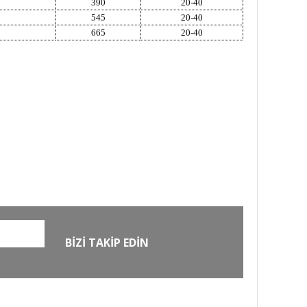
390
20-40
545
20-40
665
20-40
O
GÜVENLİ ALIŞVERİŞ
zde
256Bit SSL sertifikası ile
alışverişleriniz güvende
BİZİ TAKİP EDİN
EXTRA