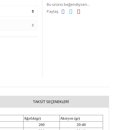
Bu ürünü beğendiysen...
Paylaş
TAKSIT SEÇENEKLERI
Ağırlık(gr)
Aksiyon (gr)
260
20-40