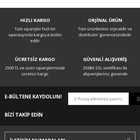
Bu ürüne ilk yorumu siz yapın!
HIZLI KARGO
ORJİNAL ÜRÜN
Tüm siparişler hızlı bir
Tüm ürünlerimiz orjinaldir ve
Yorum Yaz
operasyonla kargoya teslim
distribütör güvencesindedir
edilir
ÜCRETSİZ KARGO
GÜVENLİ ALIŞVERİŞ
2500 TL ve üzeri siparişlerinizde
256Bit SSL sertifikası ile
ücretsiz kargo
alışverişleriniz güvende
E-BÜLTENE KAYDOLUN!
BİZİ TAKİP EDİN