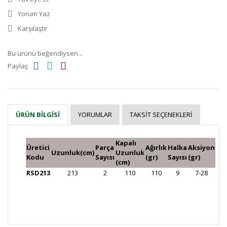
Yorum Yaz
Karşılaştır
Bu ürünü beğendiysen...
Paylaş
YORUMLAR
TAKSIT SEÇENEKLERI
ÜRÜN BILGISI
Kapalı
Üretici
Parça
Ağırlık
Halka
Aksiyon
Uzunluk(cm)
Uzunluk
Kodu
Sayısı
(gr)
Sayısı
(gr)
(cm)
RSD213
213
2
110
110
9
7-28