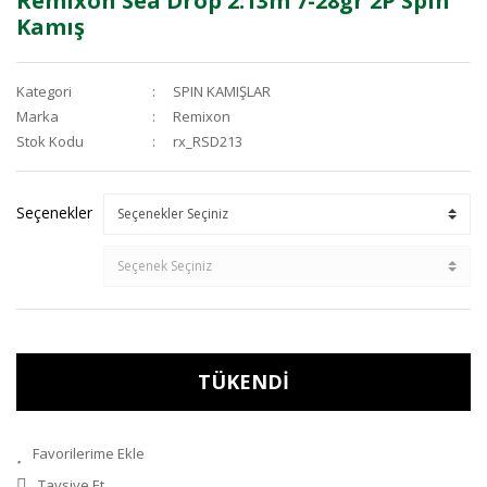
Remixon Sea Drop 2.13m 7-28gr 2P Spin
Kamış
Kategori
SPIN KAMIŞLAR
Marka
Remixon
Stok Kodu
rx_RSD213
Seçenekler
TÜKENDİ
Tavsiye Et