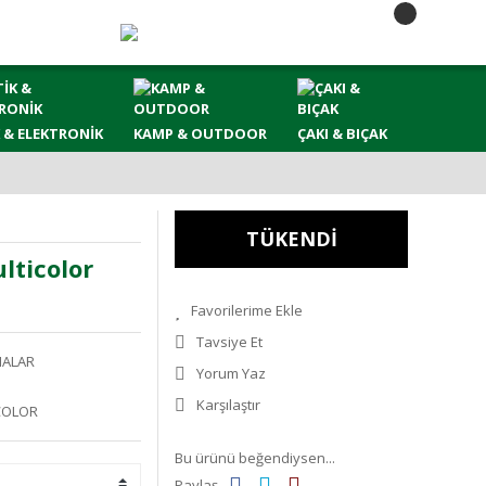
 & ELEKTRONİK
KAMP & OUTDOOR
ÇAKI & BIÇAK
TÜKENDİ
lticolor
Tavsiye Et
NALAR
Yorum Yaz
Karşılaştır
COLOR
Bu ürünü beğendiysen...
Paylaş