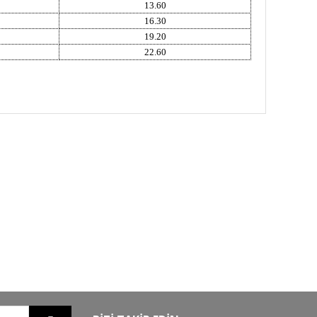
13.60
16.30
19.20
22.60
GO
GÜVENLİ ALIŞVERİŞ
nizde
256Bit SSL sertifikası ile alışverişleriniz
güvende