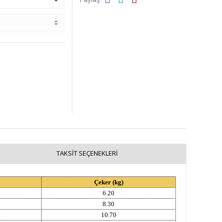
TAKSIT SEÇENEKLERI
Çeker (kg)
6.20
8.30
10.70