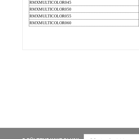
RMXMULTICOLOR045
RMXMULTICOLOR050
RMXMULTICOLOR055
RMXMULTICOLOR060
HIZLI KARGO
Tüm siparişler hızlı bir operasyonla
Tü
kargoya teslim edilir
di