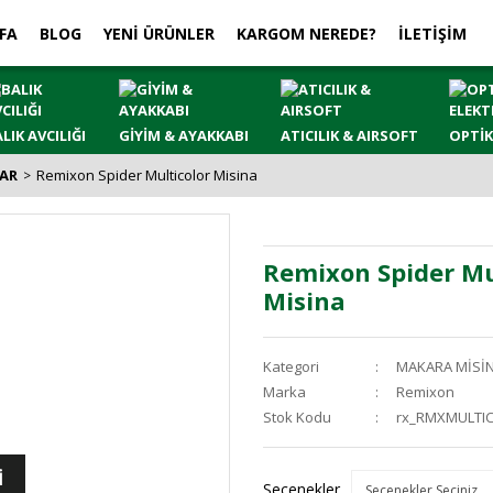
FA
BLOG
YENİ ÜRÜNLER
KARGOM NEREDE?
İLETİŞİM
LIK AVCILIĞI
GİYİM & AYAKKABI
ATICILIK & AIRSOFT
OPTİK
AR
Remixon Spider Multicolor Misina
Remixon Spider Mu
Misina
Kategori
MAKARA MİSİ
Marka
Remixon
Stok Kodu
rx_RMXMULTI
İ
Seçenekler