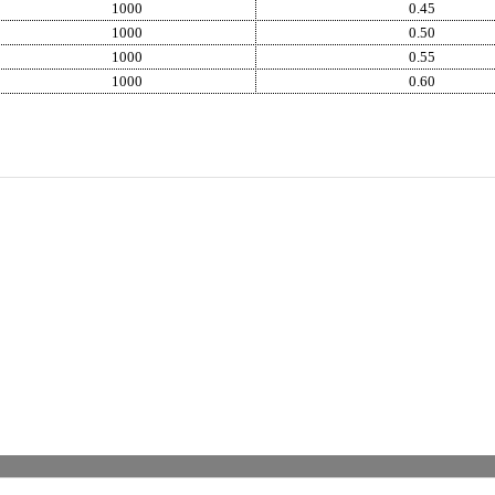
1000
0.45
1000
0.50
1000
0.55
1000
0.60
Bu ürüne ilk yorumu siz yapın!
Yorum Yaz
ORJİNAL ÜRÜN
ÜCRETSİZ KAR
m ürünlerimiz orjinaldir ve
2500 TL ve üzeri siparişleri
stribütör güvencesindedir
ücretsiz kargo