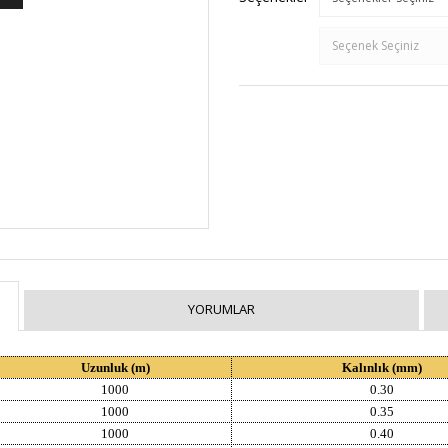
YORUMLAR
Uzunluk (m)
Kalınlık (mm)
1000
0.30
1000
0.35
1000
0.40