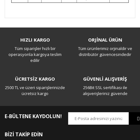
Bu ürüne ilk yorumu siz yapın!
HIZLI KARGO
ORJİNAL ÜRÜN
Tüm siparişler hızlı bir
Tüm ürünlerimiz orjinaldir ve
Yorum Yaz
operasyonla kargoya teslim
distribütör güvencesindedir
edilir
ÜCRETSİZ KARGO
GÜVENLİ ALIŞVERİŞ
2500 TL ve üzeri siparişlerinizde
256Bit SSL sertifikası ile
ücretsiz kargo
alışverişleriniz güvende
E-BÜLTENE KAYDOLUN!
BİZİ TAKİP EDİN