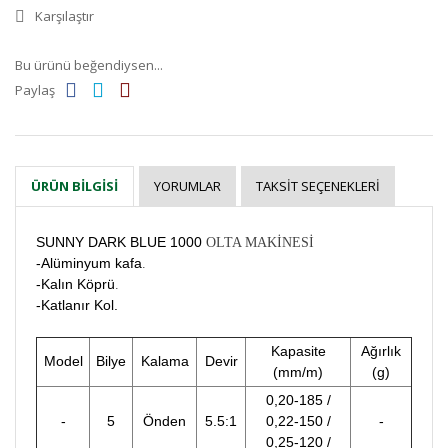
Karşılaştır
Bu ürünü beğendiysen...
Paylaş
YORUMLAR
TAKSIT SEÇENEKLERI
ÜRÜN BILGISI
SUNNY DARK BLUE 1000
OLTA MAKİNESİ
-Alüminyum kafa
.
-Kalın Köprü
.
-Katlanır Kol.
Kapasite
Ağırlık
Model
Bilye
Kalama
Devir
(mm/m)
(g)
0,20-185 /
-
5
Önden
5.5:1
0,22-150 /
-
0,25-120 /