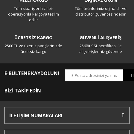
HIZLI KARGO
ORJİNAL ÜRÜN
Tüm siparişler hızlı bir
Tüm ürünlerimiz orjinaldir ve
Yorum Yaz
operasyonla kargoya teslim
distribütör güvencesindedir
edilir
ÜCRETSİZ KARGO
GÜVENLİ ALIŞVERİŞ
2500 TL ve üzeri siparişlerinizde
256Bit SSL sertifikası ile
ücretsiz kargo
alışverişleriniz güvende
E-BÜLTENE KAYDOLUN!
BİZİ TAKİP EDİN
İLETİŞİM NUMARALARI