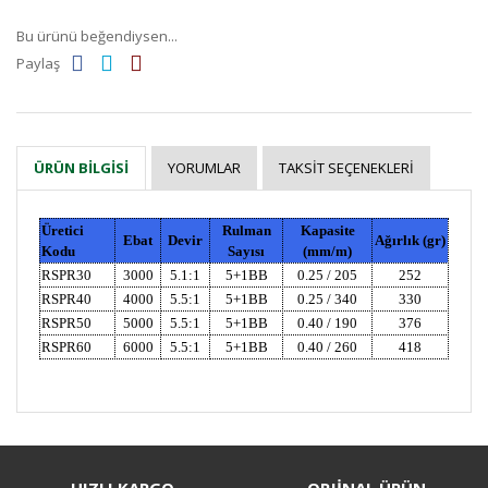
Bu ürünü beğendiysen...
Paylaş
YORUMLAR
TAKSIT SEÇENEKLERI
ÜRÜN BILGISI
Üretici
Rulman
Kapasite
Ebat
Devir
Ağırlık (gr)
Kodu
Sayısı
(mm/m)
RSPR30
3000
5.1:1
5+1BB
0.25 / 205
252
RSPR40
4000
5.5:1
5+1BB
0.25 / 340
330
RSPR50
5000
5.5:1
5+1BB
0.40 / 190
376
RSPR60
6000
5.5:1
5+1BB
0.40 / 260
418
Bu ürüne ilk yorumu siz yapın!