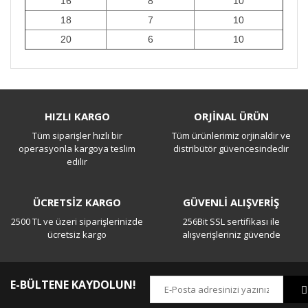
16
8
10
18
7
10
20
6
10
Bu ürüne ilk yorumu siz yapın!
HIZLI KARGO
ORJİNAL ÜRÜN
Tüm siparişler hızlı bir
Tüm ürünlerimiz orjinaldir ve
Yorum Yaz
operasyonla kargoya teslim
distribütör güvencesindedir
edilir
ÜCRETSİZ KARGO
GÜVENLİ ALIŞVERİŞ
2500 TL ve üzeri siparişlerinizde
256Bit SSL sertifikası ile
ücretsiz kargo
alışverişleriniz güvende
E-BÜLTENE KAYDOLUN!