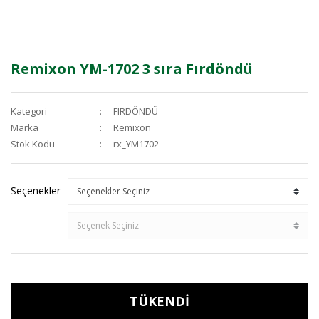
Remixon YM-1702 3 sıra Fırdöndü
Kategori
FIRDÖNDÜ
Marka
Remixon
Stok Kodu
rx_YM1702
Seçenekler
TÜKENDİ