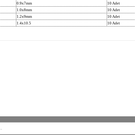
0.9x7mm
10 Adet
1.0x8mm
10 Adet
1.2x9mm
10 Adet
1.4x10.5
10 Adet
Bu ürüne ilk yorumu siz yapın!
Yorum Yaz
ORJİNAL ÜRÜN
ÜCRETSİZ KAR
m ürünlerimiz orjinaldir ve
2500 TL ve üzeri siparişleri
stribütör güvencesindedir
ücretsiz kargo