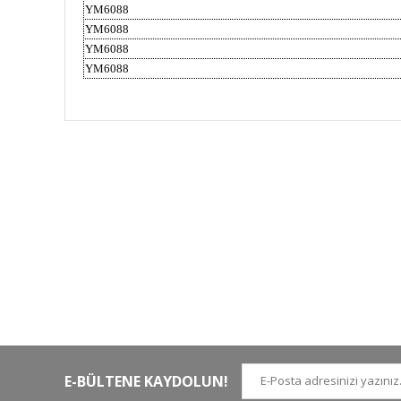
YM6088
YM6088
YM6088
YM6088
HIZLI KARGO
Tüm siparişler hızlı bir operasyonla
Tü
kargoya teslim edilir
di
E-BÜLTENE KAYDOLUN!