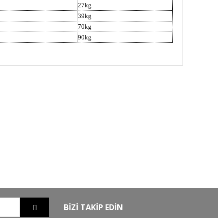
27kg
39kg
70kg
90kg
GO
GÜVENLİ ALIŞVERİŞ
nizde
256Bit SSL sertifikası ile alışverişleriniz
güvende
BİZİ TAKİP EDİN