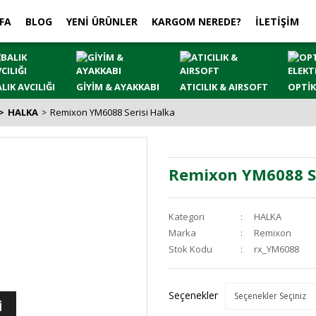
FA
BLOG
YENİ ÜRÜNLER
KARGOM NEREDE?
İLETİŞİM
LIK AVCILIĞI
GİYİM & AYAKKABI
ATICILIK & AIRSOFT
OPTİK
HALKA
Remixon YM6088 Serisi Halka
Remixon YM6088 Se
Kategori
HALKA
Marka
Remixon
Stok Kodu
rx_YM6088
Seçenekler
İ