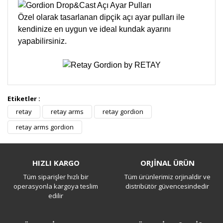
Özel olarak tasarlanan dipçik açı ayar pulları ile
kendinize en uygun ve ideal kundak ayarını
yapabilirsiniz.
Etiketler :
Bu ürüne ilk yorumu siz yapın!
retay
retay arms
retay gordion
retay arms gordion
Yorum Yaz
HIZLI KARGO
ORJİNAL ÜRÜN
Tüm siparişler hızlı bir
Tüm ürünlerimiz orjinaldir ve
operasyonla kargoya teslim
distribütör güvencesindedir
edilir