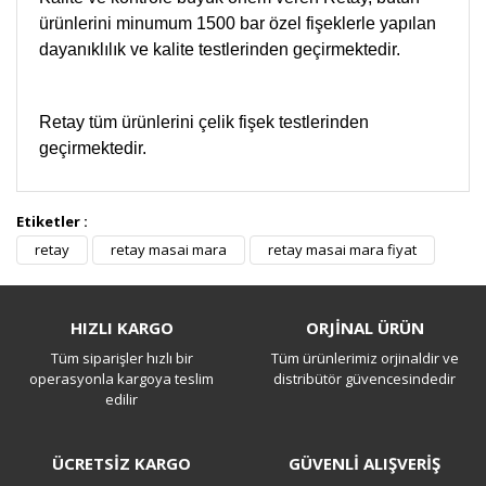
ürünlerini minumum 1500 bar özel fişeklerle yapılan
dayanıklılık ve kalite testlerinden geçirmektedir.
Retay tüm ürünlerini çelik fişek testlerinden
geçirmektedir.
Etiketler :
retay
retay masai mara
retay masai mara fiyat
Satılık 2. El
Aynısından var faturalı kutulu hediyeli hiç kullanılmamış
HIZLI KARGO
ORJİNAL ÜRÜN
0530 017 3552
Tüm siparişler hızlı bir
Tüm ürünlerimiz orjinaldir ve
operasyonla kargoya teslim
distribütör güvencesindedir
Ferdi Terzi | 18/11/2021
edilir
Yorum Yaz
ÜCRETSİZ KARGO
GÜVENLİ ALIŞVERİŞ