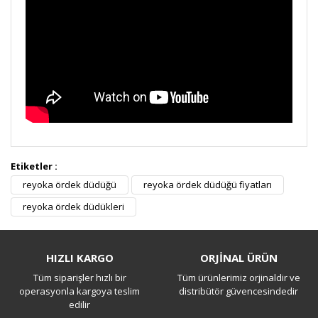
Etiketler :
reyoka ördek düdüğü
reyoka ördek düdüğü fiyatları
Reyoka duduk
reyoka ördek düdükleri
S.a reyoka çift dilli duduk almak istiyorum yeni
olanlardan sade siyah olandan yardimci olurmusunuz
HIZLI KARGO
ORJİNAL ÜRÜN
Altan Avsar | 20/10/2020
Tüm siparişler hızlı bir
Tüm ürünlerimiz orjinaldir ve
operasyonla kargoya teslim
distribütör güvencesindedir
edilir
Yorum Yaz